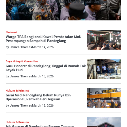
Pemkab Pandeglang Batalkan MoU Sampah dengan
Tangsel Usai Diprotes Warga
by James Thomas
March 14, 2026
Nasional
Warga TPA Bangkonol Kawal Pembatalan MoU
Penampungan Sampah di Pandeglang
by James Thomas
March 14, 2026
Gaya Hidup & Komunitas
Guru Honorer di Pandeglang Tinggal di Rumah Tak
Layak Huni
by James Thomas
March 13, 2026
Hukum & Kriminal
Gerai Mi di Pandeglang Belum Punya Izin
Operasional, Pemkab Beri Teguran
by James Thomas
March 13, 2026
Hukum & Kriminal
Mie Gacoan di Pandeglang Respon Teguran