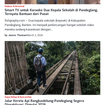
Hukum & Kriminal
Smart TV untuk Karaoke Dua Kepala Sekolah di Pandeglang,
Ternyata Bantuan dari Pusat
fishgraphy.com – Dua kepala sekolah (kepsek) di Kabupaten
Pandeglang, Banten. Ini menjadi perbincangan hangat setelah video
mereka sedang karaokean dengan…
by James Thomas
March 2, 2026
Gaya Hidup & Komunitas
Jalur Kereta Api Rangkasbitung-Pandeglang Segera
Direaktivasi, Dimulai 2026