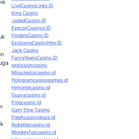
pai
LiveCasinoLinks.ID
King Casino
JadedCasino.ID
EyeconCasinos.ID
FindersCasino.ID
uk
ExclusiveCasinoHire.ID
Jack Casino
an
FancyReelsCasino.ID
juga
explosioncasino
Miracleslotcasino.id
Hologramcasinogames.id
Himontecasino.id
Guavacasino.id
Froecasino.id
an
Gam Stop Casino
Freshcasinoglass.id
uk
Nobettercasino.id
Monkeyfuncasino.id