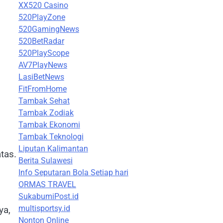
XX520 Casino
520PlayZone
520GamingNews
520BetRadar
520PlayScope
AV7PlayNews
LasiBetNews
FitFromHome
Tambak Sehat
Tambak Zodiak
Tambak Ekonomi
Tambak Teknologi
Liputan Kalimantan
tas.
Berita Sulawesi
Info Seputaran Bola Setiap hari
ORMAS TRAVEL
SukabumiPost.id
multisportsy.id
ya,
Nonton Online