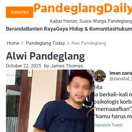
PandeglangDaily
Skip
to
Subscribe
content
Kabar Harian, Suara Warga Pandeglan
Beranda
Banten Raya
Gaya Hidup & Komunitas
Hukum 
Home
Pandeglang Today
Alwi Pandeglang
Alwi Pandeglang
October 22, 2025
by James Thomas