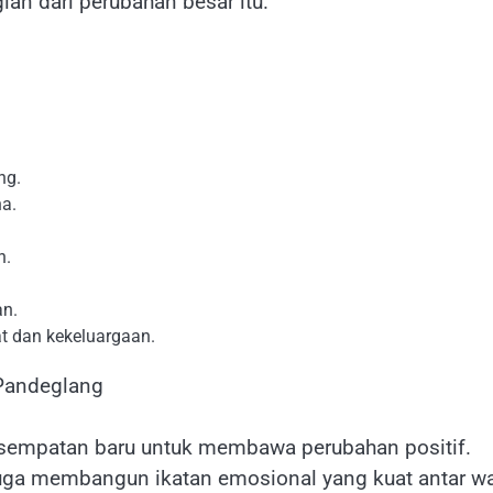
an dari perubahan besar itu.
ng.
ha.
n.
an.
t dan kekeluargaan.
i Pandeglang
kesempatan baru untuk membawa perubahan positif.
uga membangun ikatan emosional yang kuat antar wa