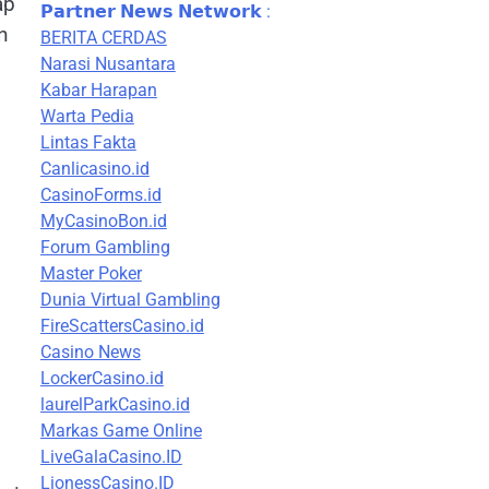
ap
𝗣𝗮𝗿𝘁𝗻𝗲𝗿 𝗡𝗲𝘄𝘀 𝗡𝗲𝘁𝘄𝗼𝗿𝗸 :
n
BERITA CERDAS
Narasi Nusantara
Kabar Harapan
Warta Pedia
Lintas Fakta
Canlicasino.id
CasinoForms.id
MyCasinoBon.id
Forum Gambling
Master Poker
Dunia Virtual Gambling
FireScattersCasino.id
Casino News
LockerCasino.id
laurelParkCasino.id
Markas Game Online
LiveGalaCasino.ID
LionessCasino.ID