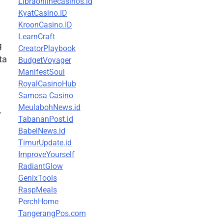
Libraonlinecasinos.id
KyatCasino.ID
KroonCasino.ID
LearnCraft
g
CreatorPlaybook
ta
BudgetVoyager
ManifestSoul
RoyalCasinoHub
Samosa Casino
MeulabohNews.id
r
TabananPost.id
BabelNews.id
TimurUpdate.id
ImproveYourself
RadiantGlow
GenixTools
RaspMeals
PerchHome
TangerangPos.com