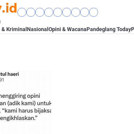
.id
Beranda
Banten
Gaya
Hukum
Nasional
Opini
Pandeglang
Pendidikan
Wisata
Raya
Hidup
&
&
Today
&
&
g
&
Kriminal
Wacana
Kesehatan
Alam
& Kriminal
Nasional
Opini & Wacana
Pandeglang Today
P
Komunitas