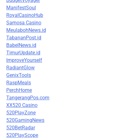
BudgetVoyager
ManifestSoul
RoyalCasinoHub
Samosa Casino
MeulabohNews.id
TabananPost.id
BabelNews.id
TimurUpdate.id
ImproveYourself
RadiantGlow
GenixTools
RaspMeals
PerchHome
TangerangPos.com
XX520 Casino
520PlayZone
520GamingNews
520BetRadar
520PlayScope