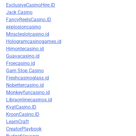
ExclusiveCasinoHire.ID
Jack Casino
FancyReelsCasino.ID
explosioncasino
Miracleslotcasino.id
Hologramcasinogames.id
Himontecasino.id
Guavacasino.id
Froecasino.id
Gam Stop Casino
Freshcasinoglass.id
Nobettercasino.id
Monkeyfuncasino.id
Libraonlinecasinos.id
KyatCasino.ID
KroonCasino.ID
LearnCraft
CreatorPlaybook