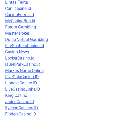
Lintas Fakta
Canlicasino.id
CasinoForms.id
MyCasinoBon.id
Forum Gambling
Master Poker
Dunia Virtual Gambling
FireScattersCasino.id
Casino News
LockerCasino.id
laurelParkCasino.id
Markas Game Online
LiveGalaCasino.ID
LionessCasino.ID
LiveCasinoLinks.ID
King Casino
JadedCasino.ID
EyeconCasinos.ID
FindersCasino.ID