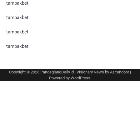
tambakbet
tambakbet
tambakbet
tambakbet
Copyright © 2026
PandeglangDaily.id
| Visionary News by
Ascendoor
|
Powered by
WordPress
.