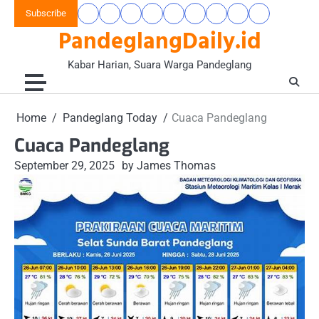
Skip
Subscribe
Beranda
Banten
Gaya
Hukum
Nasional
Opini
Pandeglang
Pendidikan
Wisata
to
PandeglangDaily.id
Raya
Hidup
&
&
Today
&
&
content
&
Kriminal
Wacana
Kesehatan
Alam
Komunitas
Kabar Harian, Suara Warga Pandeglang
Home
Pandeglang Today
Cuaca Pandeglang
Cuaca Pandeglang
September 29, 2025
by James Thomas