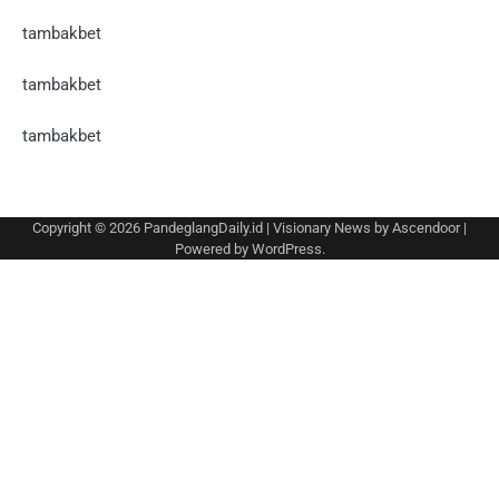
tambakbet
tambakbet
tambakbet
Copyright © 2026
PandeglangDaily.id
| Visionary News by
Ascendoor
|
Powered by
WordPress
.