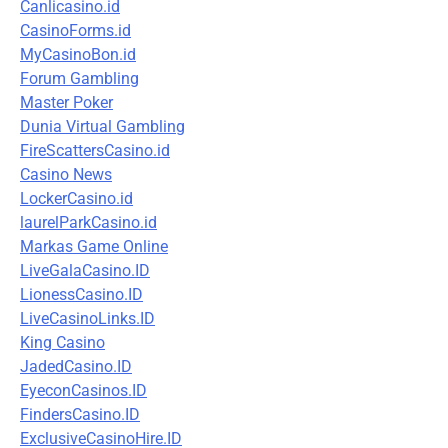
Canlicasino.id
CasinoForms.id
MyCasinoBon.id
Forum Gambling
Master Poker
Dunia Virtual Gambling
FireScattersCasino.id
Casino News
LockerCasino.id
laurelParkCasino.id
Markas Game Online
LiveGalaCasino.ID
LionessCasino.ID
LiveCasinoLinks.ID
King Casino
JadedCasino.ID
EyeconCasinos.ID
FindersCasino.ID
ExclusiveCasinoHire.ID