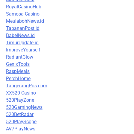
RoyalCasinoHub
Samosa Casino
MeulabohNews.id
TabananPost.id
BabelNews.id
TimurUpdate.id
ImproveYourself
RadiantGlow
GenixTools
RaspMeals
PerchHome
TangerangPos.com
XX520 Casino
520PlayZone
520GamingNews
520BetRadar
520PlayScope
AV7PlayNews