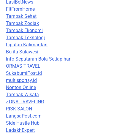
LasiBetNews
FitFromHome
Tambak Sehat
Tambak Zodiak
Tambak Ekonomi
Tambak Teknologi
Liputan Kalimantan
Berita Sulawesi
Info Seputaran Bola Setiap hari
ORMAS TRAVEL
SukabumiPost.id
multisportsy.id
Nonton Online
Tambak Wisata
ZONA TRAVELING
RISK SALON
LangsaPost.com
Side Hustle Hub
LadakhExpert