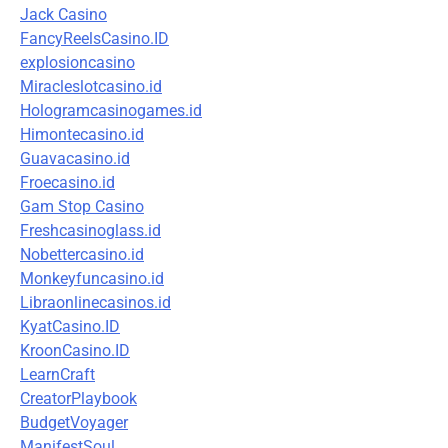
Jack Casino
FancyReelsCasino.ID
explosioncasino
Miracleslotcasino.id
Hologramcasinogames.id
Himontecasino.id
Guavacasino.id
Froecasino.id
Gam Stop Casino
Freshcasinoglass.id
Nobettercasino.id
Monkeyfuncasino.id
Libraonlinecasinos.id
KyatCasino.ID
KroonCasino.ID
LearnCraft
CreatorPlaybook
BudgetVoyager
ManifestSoul