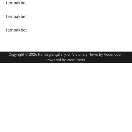
tambakbet
tambakbet
tambakbet
Copyright © 2026
PandeglangDaily.id
| Visionary News by
Ascendoor
|
Powered by
WordPress
.