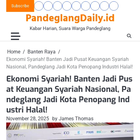
Skip
Subscribe
Beranda
Banten
Gaya
Hukum
Nasional
Opini
Pandeglang
Pendidikan
Wisata
to
PandeglangDaily.id
Raya
Hidup
&
&
Today
&
&
content
&
Kriminal
Wacana
Kesehatan
Alam
Komunitas
Kabar Harian, Suara Warga Pandeglang
Home
Banten Raya
Ekonomi Syariah! Banten Jadi Pusat Keuangan Syariah
Nasional, Pandeglang Jadi Kota Penopang Industri Halal!
Ekonomi Syariah! Banten Jadi Pus
at Keuangan Syariah Nasional, Pa
ndeglang Jadi Kota Penopang Ind
ustri Halal!
November 28, 2025
by James Thomas