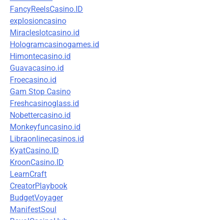
FancyReelsCasino.ID
explosioncasino
Miracleslotcasino.id
Hologramcasinogames.id
Himontecasino.id
Guavacasino.id
Froecasino.id
Gam Stop Casino
Freshcasinoglass.id
Nobettercasino.id
Monkeyfuncasino.id
Libraonlinecasinos.id
KyatCasino.ID
KroonCasino.ID
LearnCraft
CreatorPlaybook
BudgetVoyager
ManifestSoul