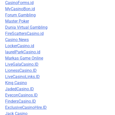
CasinoForms.id
MyCasinoBon.id
Forum Gambling
Master Poker
Dunia Virtual Gambling
FireScattersCasino.id
Casino News
LockerCasino.id
laurelParkCasino.id
Markas Game Online
LiveGalaCasino.ID
LionessCasino.ID
LiveCasinoLinks.ID
King Casino
JadedCasino.ID
EyeconCasinos.ID
FindersCasino.ID
ExclusiveCasinoHire.ID
Jack Casino