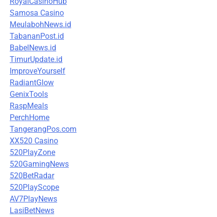
RoyalCasinoHub
Samosa Casino
MeulabohNews.id
TabananPost.id
BabelNews.id
TimurUpdate.id
ImproveYourself
RadiantGlow
GenixTools
RaspMeals
PerchHome
TangerangPos.com
XX520 Casino
520PlayZone
520GamingNews
520BetRadar
520PlayScope
AV7PlayNews
LasiBetNews