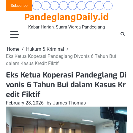
Skip
Subscribe
Beranda
Banten
Gaya
Hukum
Nasional
Opini
Pandeglang
Pendidikan
Wisata
to
PandeglangDaily.id
Raya
Hidup
&
&
Today
&
&
content
&
Kriminal
Wacana
Kesehatan
Alam
Komunitas
Kabar Harian, Suara Warga Pandeglang
Home
Hukum & Kriminal
Eks Ketua Koperasi Pandeglang Divonis 6 Tahun Bui
dalam Kasus Kredit Fiktif
Eks Ketua Koperasi Pandeglang Di
vonis 6 Tahun Bui dalam Kasus Kr
edit Fiktif
February 28, 2026
by James Thomas