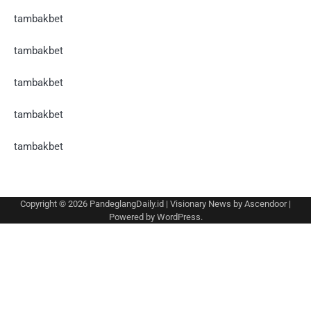
tambakbet
tambakbet
tambakbet
tambakbet
tambakbet
Copyright © 2026
PandeglangDaily.id
| Visionary News by
Ascendoor
|
Powered by
WordPress
.