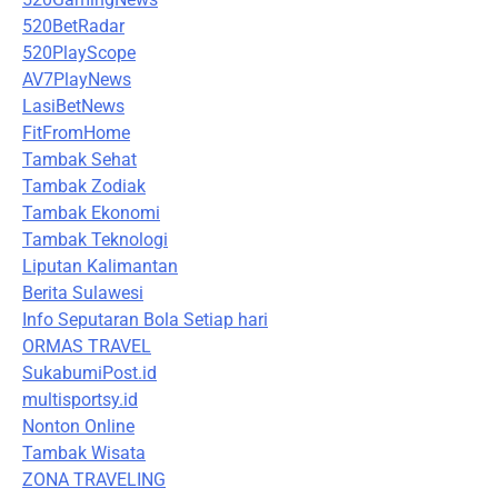
520BetRadar
520PlayScope
AV7PlayNews
LasiBetNews
FitFromHome
Tambak Sehat
Tambak Zodiak
Tambak Ekonomi
Tambak Teknologi
Liputan Kalimantan
Berita Sulawesi
Info Seputaran Bola Setiap hari
ORMAS TRAVEL
SukabumiPost.id
multisportsy.id
Nonton Online
Tambak Wisata
ZONA TRAVELING