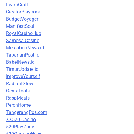
LearnCraft
CreatorPlaybook
BudgetVoyager
ManifestSoul
RoyalCasinoHub
Samosa Casino
MeulabohNews.id
TabananPost.id
BabelNews.id
TimurUpdate.id
ImproveYourself
RadiantGlow
GenixTools
RaspMeals
PerchHome
TangerangPos.com
XX520 Casino
520PlayZone
520GamingNews