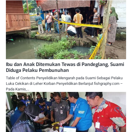
Ibu dan Anak Ditemukan Tewas di Pandeglang, Suami
Diduga Pelaku Pembunuhan
Table of Contents Penyelidikan Mengarah pada Suami Sebagai Pelaku
Luka Cekikan di Leher Korban Penyelidikan Berlanjut fishgraphy.com –
Pada Kamis,…