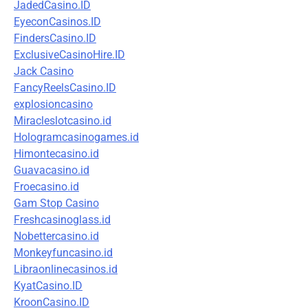
JadedCasino.ID
EyeconCasinos.ID
FindersCasino.ID
ExclusiveCasinoHire.ID
Jack Casino
FancyReelsCasino.ID
explosioncasino
Miracleslotcasino.id
Hologramcasinogames.id
Himontecasino.id
Guavacasino.id
Froecasino.id
Gam Stop Casino
Freshcasinoglass.id
Nobettercasino.id
Monkeyfuncasino.id
Libraonlinecasinos.id
KyatCasino.ID
KroonCasino.ID