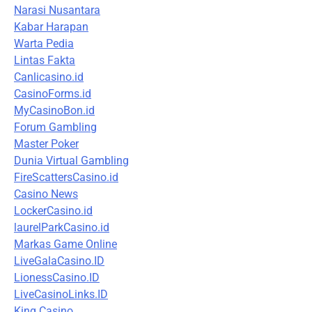
Narasi Nusantara
Kabar Harapan
Warta Pedia
Lintas Fakta
Canlicasino.id
CasinoForms.id
MyCasinoBon.id
Forum Gambling
Master Poker
Dunia Virtual Gambling
FireScattersCasino.id
Casino News
LockerCasino.id
laurelParkCasino.id
Markas Game Online
LiveGalaCasino.ID
LionessCasino.ID
LiveCasinoLinks.ID
King Casino