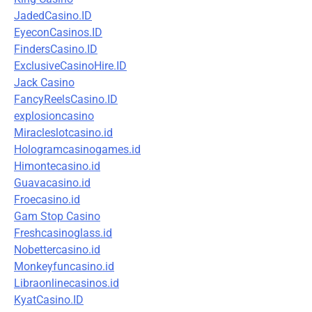
JadedCasino.ID
EyeconCasinos.ID
FindersCasino.ID
ExclusiveCasinoHire.ID
Jack Casino
FancyReelsCasino.ID
explosioncasino
Miracleslotcasino.id
Hologramcasinogames.id
Himontecasino.id
Guavacasino.id
Froecasino.id
Gam Stop Casino
Freshcasinoglass.id
Nobettercasino.id
Monkeyfuncasino.id
Libraonlinecasinos.id
KyatCasino.ID