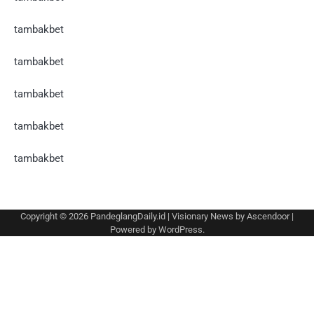
tambakbet
tambakbet
tambakbet
tambakbet
tambakbet
Copyright © 2026
PandeglangDaily.id
| Visionary News by
Ascendoor
|
Powered by
WordPress
.