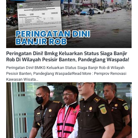
Peringatan Dini! Bmkg Keluarkan Status Siaga Banjir
Rob Di Wilayah Pesisir Banten, Pandeglang Waspada!
Peringatan Dini! BMKG Keluarkan Status Siaga Banjir Rob di Wilayah
Pesisir Banten, Pandeglang Waspada!Read More : Pemprov Renovasi
Kawasan Wisata…