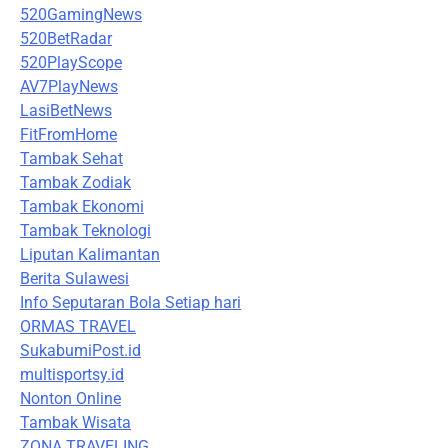
520GamingNews
520BetRadar
520PlayScope
AV7PlayNews
LasiBetNews
FitFromHome
Tambak Sehat
Tambak Zodiak
Tambak Ekonomi
Tambak Teknologi
Liputan Kalimantan
Berita Sulawesi
Info Seputaran Bola Setiap hari
ORMAS TRAVEL
SukabumiPost.id
multisportsy.id
Nonton Online
Tambak Wisata
ZONA TRAVELING