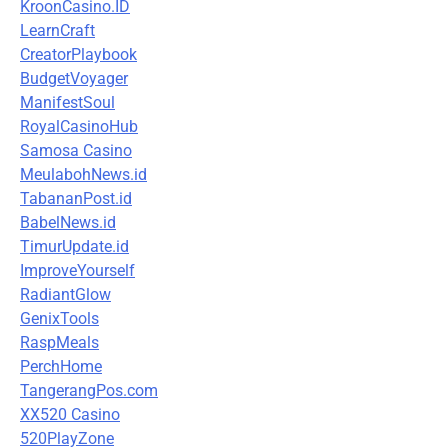
KroonCasino.ID
LearnCraft
CreatorPlaybook
BudgetVoyager
ManifestSoul
RoyalCasinoHub
Samosa Casino
MeulabohNews.id
TabananPost.id
BabelNews.id
TimurUpdate.id
ImproveYourself
RadiantGlow
GenixTools
RaspMeals
PerchHome
TangerangPos.com
XX520 Casino
520PlayZone