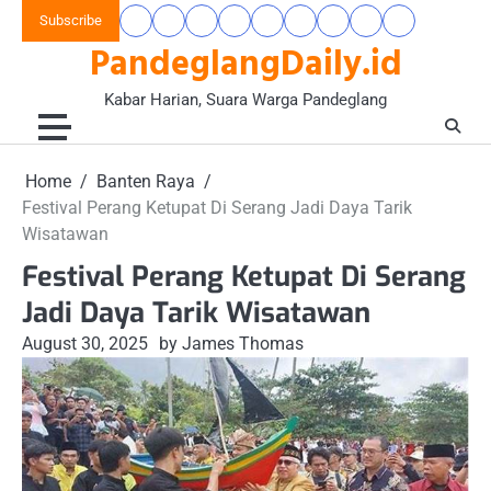
Skip
Subscribe
Beranda
Banten
Gaya
Hukum
Nasional
Opini
Pandeglang
Pendidikan
Wisata
to
PandeglangDaily.id
Raya
Hidup
&
&
Today
&
&
content
&
Kriminal
Wacana
Kesehatan
Alam
Komunitas
Kabar Harian, Suara Warga Pandeglang
Home
Banten Raya
Festival Perang Ketupat Di Serang Jadi Daya Tarik
Wisatawan
Festival Perang Ketupat Di Serang
Jadi Daya Tarik Wisatawan
August 30, 2025
by James Thomas