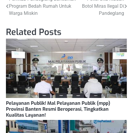
Post
Program Bedah Rumah Untuk
Botol Miras Ilegal Di
navigation
Warga Miskin
Pandeglang
Related Posts
Pelayanan Publik! Mal Pelayanan Publik (mpp)
Provinsi Banten Resmi Beroperasi, Tingkatkan
Kualitas Layanan!