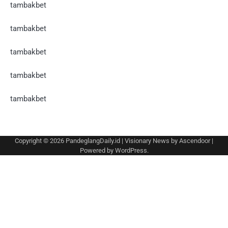
tambakbet
tambakbet
tambakbet
tambakbet
tambakbet
Copyright © 2026
PandeglangDaily.id
| Visionary News by
Ascendoor
|
Powered by
WordPress
.