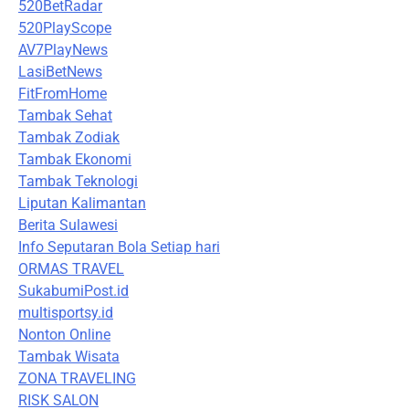
520BetRadar
520PlayScope
AV7PlayNews
LasiBetNews
FitFromHome
Tambak Sehat
Tambak Zodiak
Tambak Ekonomi
Tambak Teknologi
Liputan Kalimantan
Berita Sulawesi
Info Seputaran Bola Setiap hari
ORMAS TRAVEL
SukabumiPost.id
multisportsy.id
Nonton Online
Tambak Wisata
ZONA TRAVELING
RISK SALON