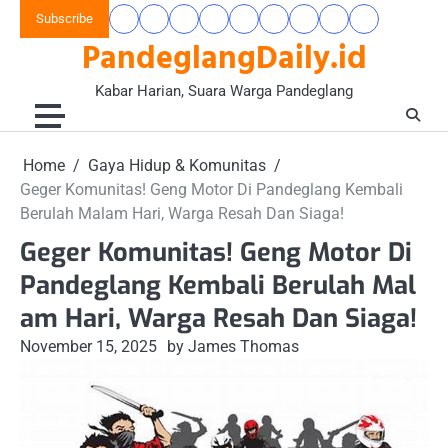
Skip
Subscribe
Beranda
Banten
Gaya
Hukum
Nasional
Opini
Pandeglang
Pendidikan
Wisata
to
PandeglangDaily.id
Raya
Hidup
&
&
Today
&
&
content
&
Kriminal
Wacana
Kesehatan
Alam
Komunitas
Kabar Harian, Suara Warga Pandeglang
Home
Gaya Hidup & Komunitas
Geger Komunitas! Geng Motor Di Pandeglang Kembali
Berulah Malam Hari, Warga Resah Dan Siaga!
Geger Komunitas! Geng Motor Di
Pandeglang Kembali Berulah Mal
am Hari, Warga Resah Dan Siaga!
November 15, 2025
by James Thomas