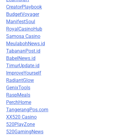
CreatorPlaybook
BudgetVoyager
ManifestSoul
RoyalCasinoHub
Samosa Casino
MeulabohNews.id
TabananPost.id
BabelNews.id
TimurUpdate.id
ImproveYourself
RadiantGlow
GenixTools
RaspMeals
PerchHome
TangerangPos.com
XX520 Casino
520PlayZone
520GamingNews