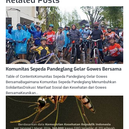
Related Posts
Komunitas Sepeda Pandeglang Gelar Gowes Bersama
Table of ContentsKomunitas Sepeda Pandeglang Gelar Gowes
BersamaBagaimana Komunitas Sepeda Pandeglang Menumbuhkan
SolidaritasDiskusi: Manfaat Sosial dan Kesehatan dari Gowes
BersamaKeunikan…