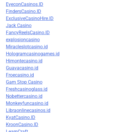
EyeconCasinos.ID
FindersCasino.ID
ExclusiveCasinoHire.ID
Jack Casino
FancyReelsCasino.ID
explosioncasino
Miracleslotcasino.id
Hologramcasinogames.id
Himontecasino.id
Guavacasino.id
Froecasino.id
Gam Stop Casino
Freshcasinoglass.id
Nobettercasino.id
Monkeyfuncasino.id
Libraonlinecasinos.id
KyatCasino.ID
KroonCasino.ID
LearnCraft