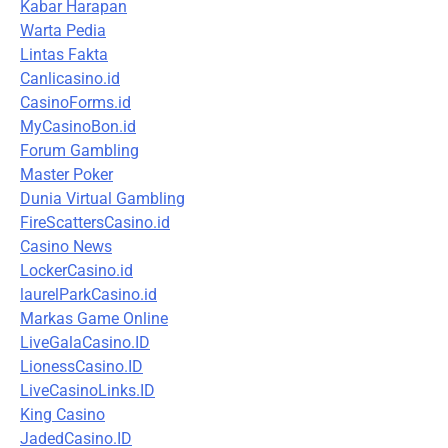
Kabar Harapan
Warta Pedia
Lintas Fakta
Canlicasino.id
CasinoForms.id
MyCasinoBon.id
Forum Gambling
Master Poker
Dunia Virtual Gambling
FireScattersCasino.id
Casino News
LockerCasino.id
laurelParkCasino.id
Markas Game Online
LiveGalaCasino.ID
LionessCasino.ID
LiveCasinoLinks.ID
King Casino
JadedCasino.ID