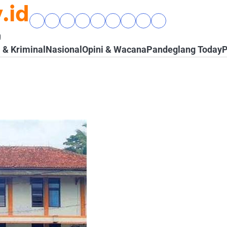
.id
Beranda
Banten
Gaya
Hukum
Nasional
Opini
Pandeglang
Pendidikan
Wisata
Raya
Hidup
&
&
Today
&
&
g
&
Kriminal
Wacana
Kesehatan
Alam
& Kriminal
Nasional
Opini & Wacana
Pandeglang Today
P
Komunitas