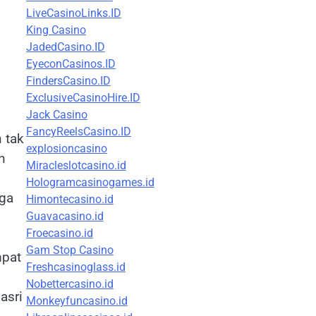
LiveCasinoLinks.ID
King Casino
JadedCasino.ID
EyeconCasinos.ID
FindersCasino.ID
ExclusiveCasinoHire.ID
Jack Casino
FancyReelsCasino.ID
 tak
explosioncasino
n
Miracleslotcasino.id
Hologramcasinogames.id
uga
Himontecasino.id
Guavacasino.id
Froecasino.id
Gam Stop Casino
mpat
Freshcasinoglass.id
Nobettercasino.id
asri
Monkeyfuncasino.id