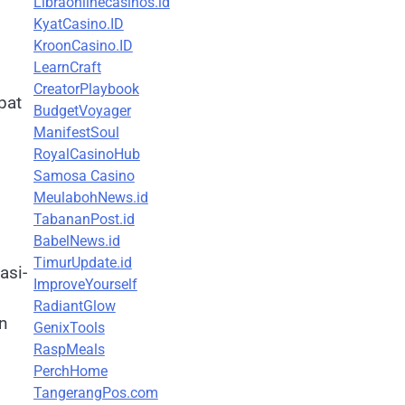
Libraonlinecasinos.id
KyatCasino.ID
KroonCasino.ID
LearnCraft
CreatorPlaybook
pat
BudgetVoyager
ManifestSoul
RoyalCasinoHub
Samosa Casino
MeulabohNews.id
TabananPost.id
BabelNews.id
TimurUpdate.id
asi-
ImproveYourself
RadiantGlow
n
GenixTools
RaspMeals
PerchHome
TangerangPos.com