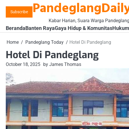
PandeglangDaily
Skip
to
Subscribe
content
Kabar Harian, Suara Warga Pandeglan
Beranda
Banten Raya
Gaya Hidup & Komunitas
Hukum 
Home
Pandeglang Today
Hotel Di Pandeglang
Hotel Di Pandeglang
October 18, 2025
by James Thomas