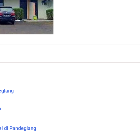
deglang
n
l di Pandeglang