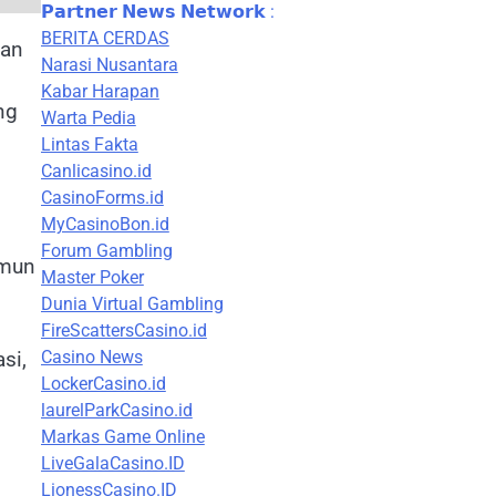
𝗣𝗮𝗿𝘁𝗻𝗲𝗿 𝗡𝗲𝘄𝘀 𝗡𝗲𝘁𝘄𝗼𝗿𝗸 :
BERITA CERDAS
kan
Narasi Nusantara
Kabar Harapan
ng
Warta Pedia
Lintas Fakta
Canlicasino.id
CasinoForms.id
MyCasinoBon.id
Forum Gambling
amun
Master Poker
Dunia Virtual Gambling
FireScattersCasino.id
Casino News
si,
LockerCasino.id
laurelParkCasino.id
Markas Game Online
LiveGalaCasino.ID
LionessCasino.ID