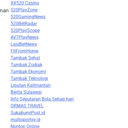
XX520 Casino
520PlayZone
aman
520GamingNews
520BetRadar
a
520PlayScope
AV7PlayNews
LasiBetNews
FitFromHome
Tambak Sehat
Tambak Zodiak
Tambak Ekonomi
Tambak Teknologi
Liputan Kalimantan
Berita Sulawesi
Info Seputaran Bola Setiap hari
ORMAS TRAVEL
SukabumiPost.id
multisportsy.id
Nonton Online