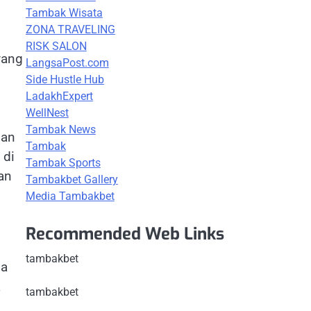
Tambak Wisata
ZONA TRAVELING
RISK SALON
yang
LangsaPost.com
g
Side Hustle Hub
LadakhExpert
WellNest
Tambak News
dan
Tambak
 di
Tambak Sports
an
Tambakbet Gallery
Media Tambakbet
Recommended Web Links
tambakbet
da
a
tambakbet