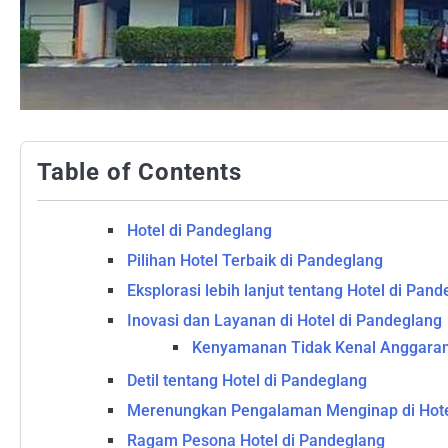
Table of Contents
Hotel di Pandeglang
Pilihan Hotel Terbaik di Pandeglang
Eksplorasi lebih lanjut tentang Hotel di Pan
Inovasi dan Layanan di Hotel di Pandeglang
Kenyamanan Tidak Kenal Anggara
Detil tentang Hotel di Pandeglang
Merenungkan Pengalaman Menginap di Hote
Ragam Pesona Hotel di Pandeglang