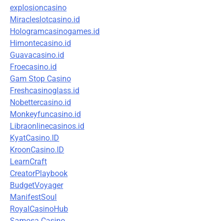
explosioncasino
Miracleslotcasino.id
Hologramcasinogames.id
Himontecasino.id
Guavacasino.id
Froecasino.id
Gam Stop Casino
Freshcasinoglass.id
Nobettercasino.id
Monkeyfuncasino.id
Libraonlinecasinos.id
KyatCasino.ID
KroonCasino.ID
LearnCraft
CreatorPlaybook
BudgetVoyager
ManifestSoul
RoyalCasinoHub
Samosa Casino