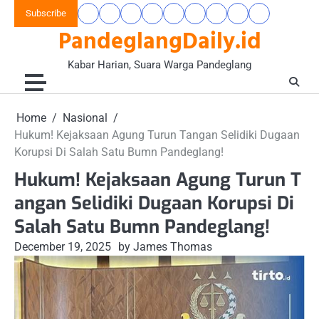
Skip
Subscribe
Beranda
Banten
Gaya
Hukum
Nasional
Opini
Pandeglang
Pendidikan
Wisata
to
PandeglangDaily.id
Raya
Hidup
&
&
Today
&
&
content
&
Kriminal
Wacana
Kesehatan
Alam
Komunitas
Kabar Harian, Suara Warga Pandeglang
Home
Nasional
Hukum! Kejaksaan Agung Turun Tangan Selidiki Dugaan
Korupsi Di Salah Satu Bumn Pandeglang!
Hukum! Kejaksaan Agung Turun T
angan Selidiki Dugaan Korupsi Di
Salah Satu Bumn Pandeglang!
December 19, 2025
by James Thomas