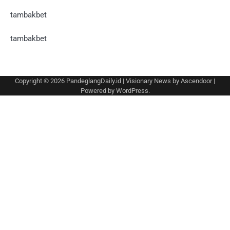
tambakbet
tambakbet
Copyright © 2026
PandeglangDaily.id
| Visionary News by
Ascendoor
|
Powered by
WordPress
.