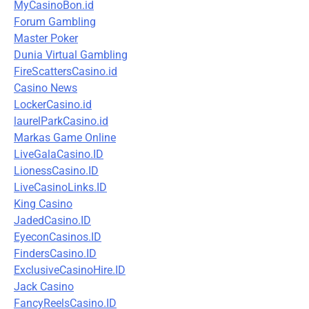
MyCasinoBon.id
Forum Gambling
Master Poker
Dunia Virtual Gambling
FireScattersCasino.id
Casino News
LockerCasino.id
laurelParkCasino.id
Markas Game Online
LiveGalaCasino.ID
LionessCasino.ID
LiveCasinoLinks.ID
King Casino
JadedCasino.ID
EyeconCasinos.ID
FindersCasino.ID
ExclusiveCasinoHire.ID
Jack Casino
FancyReelsCasino.ID