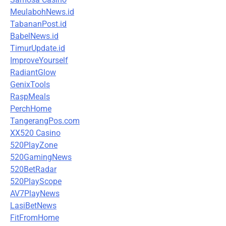
MeulabohNews.id
TabananPost.id
BabelNews.id
TimurUpdate.id
ImproveYourself
RadiantGlow
GenixTools
RaspMeals
PerchHome
TangerangPos.com
XX520 Casino
520PlayZone
520GamingNews
520BetRadar
520PlayScope
AV7PlayNews
LasiBetNews
FitFromHome