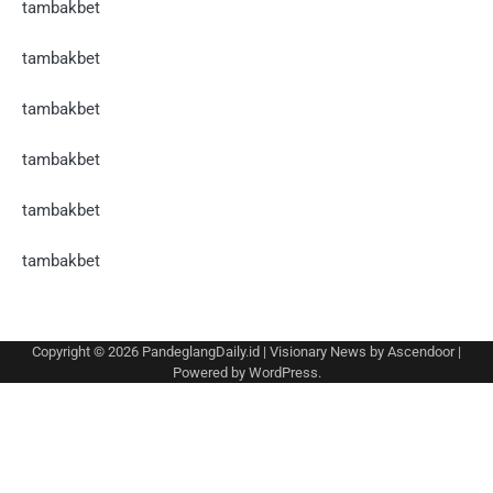
tambakbet
tambakbet
tambakbet
tambakbet
tambakbet
tambakbet
Copyright © 2026
PandeglangDaily.id
| Visionary News by
Ascendoor
|
Powered by
WordPress
.