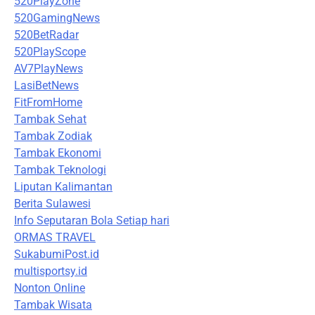
520PlayZone
520GamingNews
520BetRadar
520PlayScope
AV7PlayNews
LasiBetNews
FitFromHome
Tambak Sehat
Tambak Zodiak
Tambak Ekonomi
Tambak Teknologi
Liputan Kalimantan
Berita Sulawesi
Info Seputaran Bola Setiap hari
ORMAS TRAVEL
SukabumiPost.id
multisportsy.id
Nonton Online
Tambak Wisata