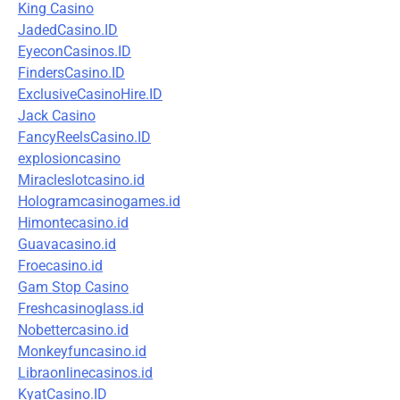
King Casino
JadedCasino.ID
EyeconCasinos.ID
FindersCasino.ID
ExclusiveCasinoHire.ID
Jack Casino
FancyReelsCasino.ID
explosioncasino
Miracleslotcasino.id
Hologramcasinogames.id
Himontecasino.id
Guavacasino.id
Froecasino.id
Gam Stop Casino
Freshcasinoglass.id
Nobettercasino.id
Monkeyfuncasino.id
Libraonlinecasinos.id
KyatCasino.ID