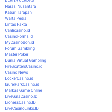
BERITA CERDAS
Narasi Nusantara
Kabar Harapan
Warta Pedia
Lintas Fakta
Canlicasino.id
CasinoForms.id
MyCasinoBon.id
Forum Gambling
Master Poker
Dunia Virtual Gambling
FireScattersCasino.id
Casino News
LockerCasino.id
laurelParkCasino.id
Markas Game Online
LiveGalaCasino.ID
LionessCasino.ID
LiveCasinoLinks.ID