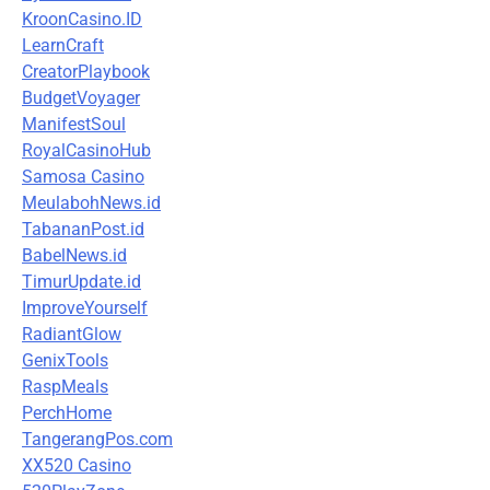
KroonCasino.ID
LearnCraft
CreatorPlaybook
BudgetVoyager
ManifestSoul
RoyalCasinoHub
Samosa Casino
MeulabohNews.id
TabananPost.id
BabelNews.id
TimurUpdate.id
ImproveYourself
RadiantGlow
GenixTools
RaspMeals
PerchHome
TangerangPos.com
XX520 Casino