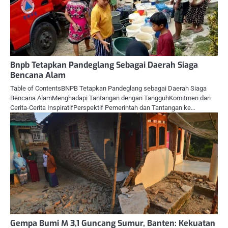
Bnpb Tetapkan Pandeglang Sebagai Daerah Siaga
Bencana Alam
Table of ContentsBNPB Tetapkan Pandeglang sebagai Daerah Siaga
Bencana AlamMenghadapi Tantangan dengan TangguhKomitmen dan
Cerita-Cerita InspiratifPerspektif Pemerintah dan Tantangan ke…
Gempa Bumi M 3,1 Guncang Sumur, Banten: Kekuatan