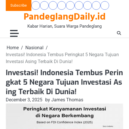
Skip
Subscribe
Beranda
Banten
Gaya
Hukum
Nasional
Opini
Pandeglang
Pendidikan
Wisata
to
PandeglangDaily.id
Raya
Hidup
&
&
Today
&
&
content
&
Kriminal
Wacana
Kesehatan
Alam
Komunitas
Kabar Harian, Suara Warga Pandeglang
Home
Nasional
Investasi! Indonesia Tembus Peringkat 5 Negara Tujuan
Investasi Asing Terbaik Di Dunia!
Investasi! Indonesia Tembus Perin
gkat 5 Negara Tujuan Investasi As
ing Terbaik Di Dunia!
December 3, 2025
by James Thomas