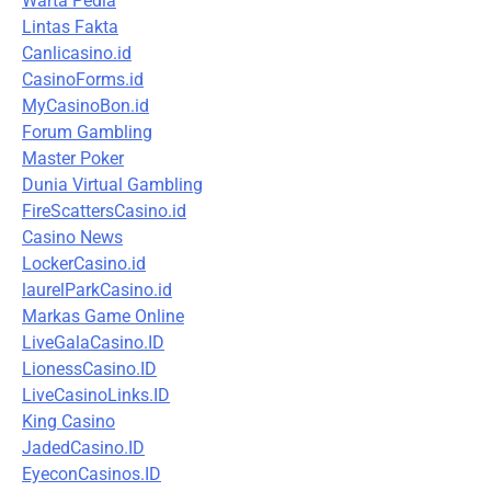
Warta Pedia
Lintas Fakta
Canlicasino.id
CasinoForms.id
MyCasinoBon.id
Forum Gambling
Master Poker
Dunia Virtual Gambling
FireScattersCasino.id
Casino News
LockerCasino.id
laurelParkCasino.id
Markas Game Online
LiveGalaCasino.ID
LionessCasino.ID
LiveCasinoLinks.ID
King Casino
JadedCasino.ID
EyeconCasinos.ID