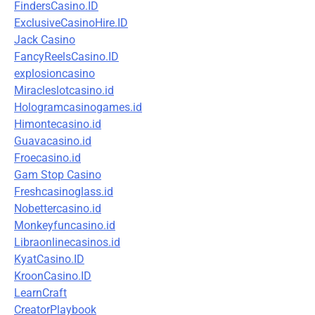
FindersCasino.ID
ExclusiveCasinoHire.ID
Jack Casino
FancyReelsCasino.ID
explosioncasino
Miracleslotcasino.id
Hologramcasinogames.id
Himontecasino.id
Guavacasino.id
Froecasino.id
Gam Stop Casino
Freshcasinoglass.id
Nobettercasino.id
Monkeyfuncasino.id
Libraonlinecasinos.id
KyatCasino.ID
KroonCasino.ID
LearnCraft
CreatorPlaybook