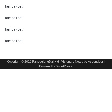
tambakbet
tambakbet
tambakbet
tambakbet
Copyright © 2026
PandeglangDaily.id
| Visionary News by
Ascendoor
|
Powered by
WordPress
.