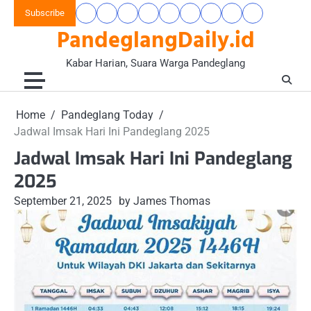
Skip
Subscribe
Beranda
Banten
Gaya
Hukum
Nasional
Opini
Pandeglang
Pendidikan
Wisata
to
PandeglangDaily.id
Raya
Hidup
&
&
Today
&
&
content
&
Kriminal
Wacana
Kesehatan
Alam
Komunitas
Kabar Harian, Suara Warga Pandeglang
Home
Pandeglang Today
Jadwal Imsak Hari Ini Pandeglang 2025
Jadwal Imsak Hari Ini Pandeglang
2025
September 21, 2025
by James Thomas