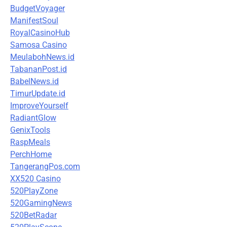
BudgetVoyager
ManifestSoul
RoyalCasinoHub
Samosa Casino
MeulabohNews.id
TabananPost.id
BabelNews.id
TimurUpdate.id
ImproveYourself
RadiantGlow
GenixTools
RaspMeals
PerchHome
TangerangPos.com
XX520 Casino
520PlayZone
520GamingNews
520BetRadar