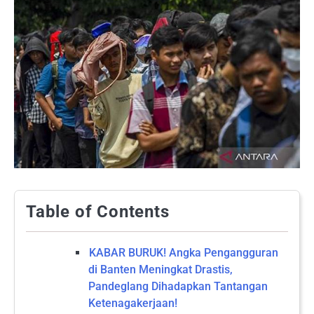
Table of Contents
KABAR BURUK! Angka Pengangguran
di Banten Meningkat Drastis,
Pandeglang Dihadapkan Tantangan
Ketenagakerjaan!