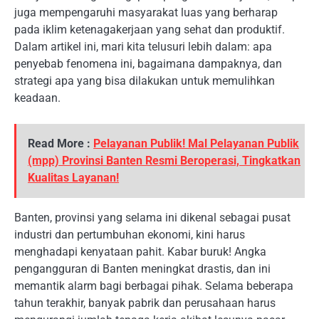
juga mempengaruhi masyarakat luas yang berharap
pada iklim ketenagakerjaan yang sehat dan produktif.
Dalam artikel ini, mari kita telusuri lebih dalam: apa
penyebab fenomena ini, bagaimana dampaknya, dan
strategi apa yang bisa dilakukan untuk memulihkan
keadaan.
Read More :
Pelayanan Publik! Mal Pelayanan Publik
(mpp) Provinsi Banten Resmi Beroperasi, Tingkatkan
Kualitas Layanan!
Banten, provinsi yang selama ini dikenal sebagai pusat
industri dan pertumbuhan ekonomi, kini harus
menghadapi kenyataan pahit. Kabar buruk! Angka
pengangguran di Banten meningkat drastis, dan ini
memantik alarm bagi berbagai pihak. Selama beberapa
tahun terakhir, banyak pabrik dan perusahaan harus