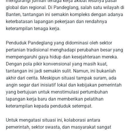
mengurangi jumlah tenaga kerja akibat lesunya pasar
global dan regional. Di Pandeglang, salah satu wilayah di
Banten, tantangan ini semakin kompleks dengan adanya
keterbatasan lapangan pekerjaan dan rendahnya
keterampilan tenaga kerja.
Penduduk Pandeglang yang didominasi oleh sektor
pertanian tradisional menghadapi perubahan besar yang
mempengaruhi gaya hidup dan kesejahteraan mereka.
Dengan pola pikir konvensional yang masih kuat,
tantangan ini jadi semakin sulit. Namun, ini bukanlah
akhir dari cerita. Meskipun situasi tampak suram, ada
angin segar dari inisiatif lokal dan kebijakan pemerintah
yang bertujuan untuk menstimulasi pertumbuhan
lapangan kerja baru dan memberikan pelatihan
keterampilan kepada penduduk setempat.
Untuk mengatasi situasi ini, kolaborasi antara
pemerintah, sektor swasta, dan masyarakat sangat