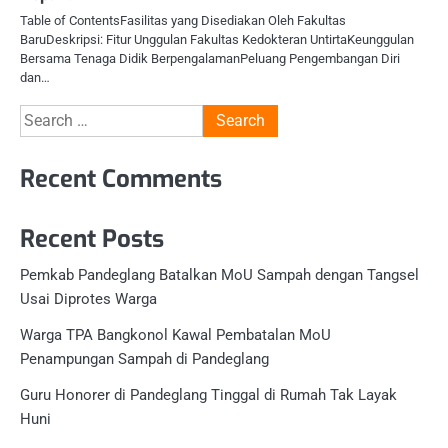
Table of ContentsFasilitas yang Disediakan Oleh Fakultas
BaruDeskripsi: Fitur Unggulan Fakultas Kedokteran UntirtaKeunggulan
Bersama Tenaga Didik BerpengalamanPeluang Pengembangan Diri
dan…
Search
for:
Recent Comments
Recent Posts
Pemkab Pandeglang Batalkan MoU Sampah dengan Tangsel
Usai Diprotes Warga
Warga TPA Bangkonol Kawal Pembatalan MoU
Penampungan Sampah di Pandeglang
Guru Honorer di Pandeglang Tinggal di Rumah Tak Layak
Huni