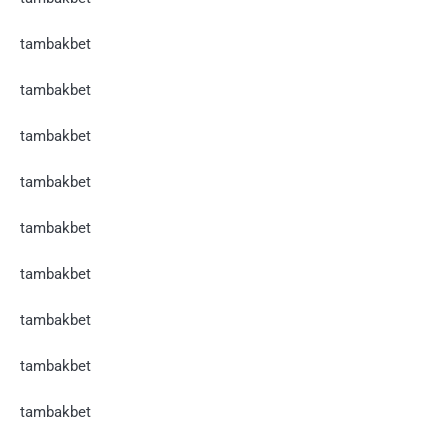
tambakbet
tambakbet
tambakbet
tambakbet
tambakbet
tambakbet
tambakbet
tambakbet
tambakbet