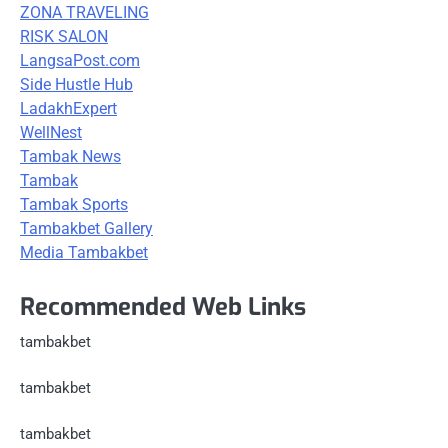
ZONA TRAVELING
RISK SALON
LangsaPost.com
Side Hustle Hub
LadakhExpert
WellNest
Tambak News
Tambak
Tambak Sports
Tambakbet Gallery
Media Tambakbet
Recommended Web Links
tambakbet
tambakbet
tambakbet