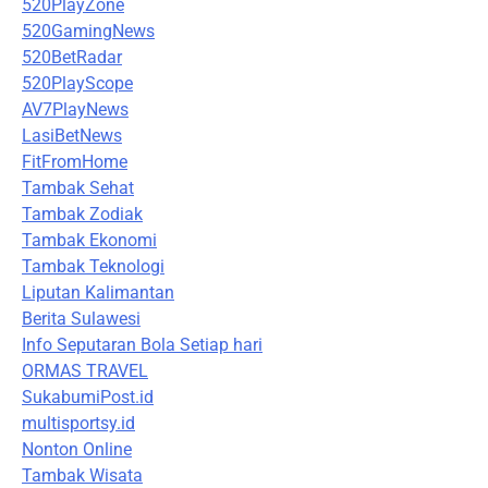
520PlayZone
520GamingNews
520BetRadar
520PlayScope
AV7PlayNews
LasiBetNews
FitFromHome
Tambak Sehat
Tambak Zodiak
Tambak Ekonomi
Tambak Teknologi
Liputan Kalimantan
Berita Sulawesi
Info Seputaran Bola Setiap hari
ORMAS TRAVEL
SukabumiPost.id
multisportsy.id
Nonton Online
Tambak Wisata