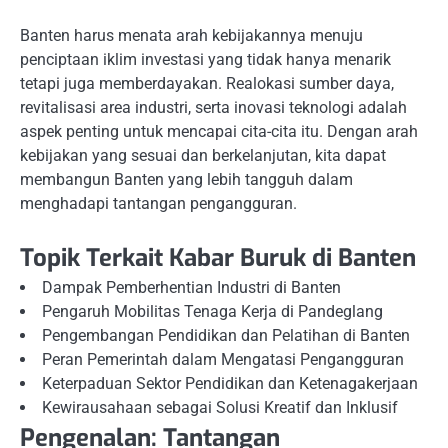
Banten harus menata arah kebijakannya menuju
penciptaan iklim investasi yang tidak hanya menarik
tetapi juga memberdayakan. Realokasi sumber daya,
revitalisasi area industri, serta inovasi teknologi adalah
aspek penting untuk mencapai cita-cita itu. Dengan arah
kebijakan yang sesuai dan berkelanjutan, kita dapat
membangun Banten yang lebih tangguh dalam
menghadapi tantangan pengangguran.
Topik Terkait Kabar Buruk di Banten
Dampak Pemberhentian Industri di Banten
Pengaruh Mobilitas Tenaga Kerja di Pandeglang
Pengembangan Pendidikan dan Pelatihan di Banten
Peran Pemerintah dalam Mengatasi Pengangguran
Keterpaduan Sektor Pendidikan dan Ketenagakerjaan
Kewirausahaan sebagai Solusi Kreatif dan Inklusif
Pengenalan: Tantangan