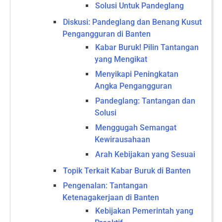
Solusi Untuk Pandeglang
Diskusi: Pandeglang dan Benang Kusut
Pengangguran di Banten
Kabar Buruk! Pilin Tantangan
yang Mengikat
Menyikapi Peningkatan
Angka Pengangguran
Pandeglang: Tantangan dan
Solusi
Menggugah Semangat
Kewirausahaan
Arah Kebijakan yang Sesuai
Topik Terkait Kabar Buruk di Banten
Pengenalan: Tantangan
Ketenagakerjaan di Banten
Kebijakan Pemerintah yang