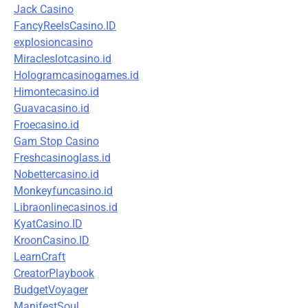
Jack Casino
FancyReelsCasino.ID
explosioncasino
Miracleslotcasino.id
Hologramcasinogames.id
Himontecasino.id
Guavacasino.id
Froecasino.id
Gam Stop Casino
Freshcasinoglass.id
Nobettercasino.id
Monkeyfuncasino.id
Libraonlinecasinos.id
KyatCasino.ID
KroonCasino.ID
LearnCraft
CreatorPlaybook
BudgetVoyager
ManifestSoul