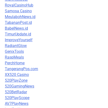
RoyalCasinoHub
Samosa Casino
MeulabohNews.id
TabananPost.id
BabelNews.id
TimurUpdate.id
ImproveYourself
RadiantGlow
GenixTools
RaspMeals
PerchHome
TangerangPos.com
XX520 Casino
520PlayZone
520GamingNews
520BetRadar
520PlayScope
AV7PlayNews