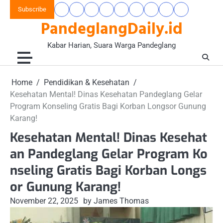
Skip
Subscribe
Beranda
Banten
Gaya
Hukum
Nasional
Opini
Pandeglang
Pendidikan
Wisata
to
PandeglangDaily.id
Raya
Hidup
&
&
Today
&
&
content
&
Kriminal
Wacana
Kesehatan
Alam
Komunitas
Kabar Harian, Suara Warga Pandeglang
Home
Pendidikan & Kesehatan
Kesehatan Mental! Dinas Kesehatan Pandeglang Gelar
Program Konseling Gratis Bagi Korban Longsor Gunung
Karang!
Kesehatan Mental! Dinas Kesehat
an Pandeglang Gelar Program Ko
nseling Gratis Bagi Korban Longs
or Gunung Karang!
November 22, 2025
by James Thomas