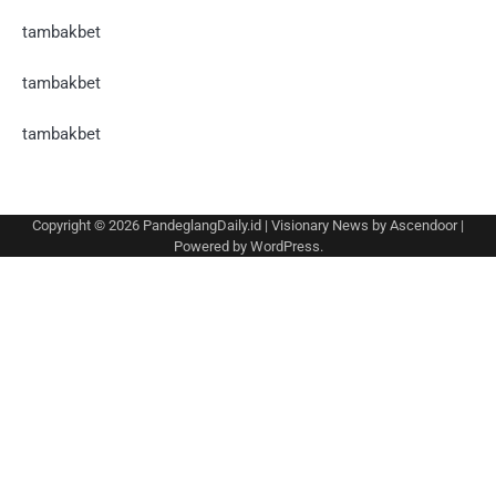
tambakbet
tambakbet
tambakbet
Copyright © 2026
PandeglangDaily.id
| Visionary News by
Ascendoor
|
Powered by
WordPress
.