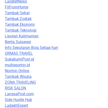
LasiBetNews
FitFromHome
Tambak Sehat
Tambak Zodiak
Tambak Ekonomi
Tambak Teknologi
Liputan Kalimantan
Berita Sulawesi
Info Seputaran Bola Setiap hari
ORMAS TRAVEL
SukabumiPost.id
multisportsy.id
Nonton Online
Tambak Wisata
ZONA TRAVELING
RISK SALON
LangsaPost.com
Side Hustle Hub
LadakhExpert