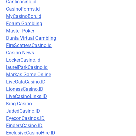
Canlicasino.id
CasinoForms.id
MyCasinoBon.id
Forum Gambling
Master Poker
Dunia Virtual Gambling
FireScattersCasino.id
Casino News
LockerCasino.id
laurelParkCasino.id
Markas Game Online
LiveGalaCasino.ID
LionessCasino.ID
LiveCasinoLinks.ID
King Casino
JadedCasino.ID
EyeconCasinos.ID
FindersCasino.ID
ExclusiveCasinoHire.ID