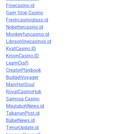
Froecasino.id
Gam Stop Casino
Freshcasinoglass.id
Nobettercasino.id
Monkeyfuncasino.id
Libraonlinecasinos.id
KyatCasino.ID
KroonCasino.ID
LearnCraft
CreatorPlaybook
BudgetVoyager
ManifestSoul
RoyalCasinoHub
Samosa Casino
MeulabohNews.id
TabananPost.id
BabelNews.id
TimurUpdate.id