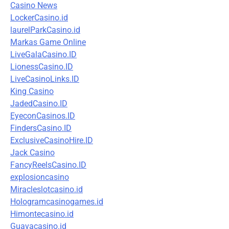
Casino News
LockerCasino.id
laurelParkCasino.id
Markas Game Online
LiveGalaCasino.ID
LionessCasino.ID
LiveCasinoLinks.ID
King Casino
JadedCasino.ID
EyeconCasinos.ID
FindersCasino.ID
ExclusiveCasinoHire.ID
Jack Casino
FancyReelsCasino.ID
explosioncasino
Miracleslotcasino.id
Hologramcasinogames.id
Himontecasino.id
Guavacasino.id