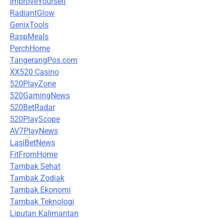
ImproveYourself
RadiantGlow
GenixTools
RaspMeals
PerchHome
TangerangPos.com
XX520 Casino
520PlayZone
520GamingNews
520BetRadar
520PlayScope
AV7PlayNews
LasiBetNews
FitFromHome
Tambak Sehat
Tambak Zodiak
Tambak Ekonomi
Tambak Teknologi
Liputan Kalimantan