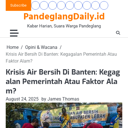
Skip
Subscribe
Beranda
Banten
Gaya
Hukum
Nasional
Opini
Pandeglang
Pendidikan
Wisata
to
PandeglangDaily.id
Raya
Hidup
&
&
Today
&
&
content
&
Kriminal
Wacana
Kesehatan
Alam
Komunitas
Kabar Harian, Suara Warga Pandeglang
Home
Opini & Wacana
Krisis Air Bersih Di Banten: Kegagalan Pemerintah Atau
Faktor Alam?
Krisis Air Bersih Di Banten: Kegag
alan Pemerintah Atau Faktor Ala
m?
August 24, 2025
by James Thomas