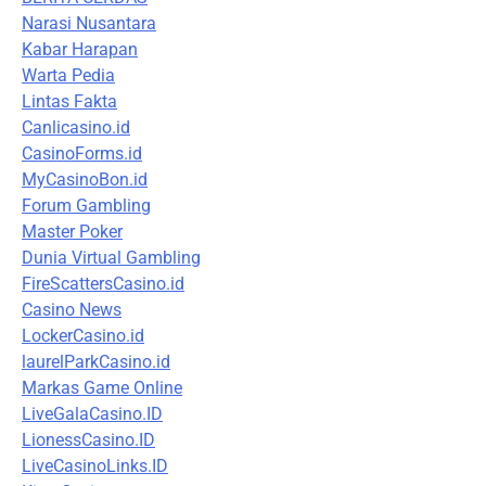
Narasi Nusantara
Kabar Harapan
Warta Pedia
Lintas Fakta
Canlicasino.id
CasinoForms.id
MyCasinoBon.id
Forum Gambling
Master Poker
Dunia Virtual Gambling
FireScattersCasino.id
Casino News
LockerCasino.id
laurelParkCasino.id
Markas Game Online
LiveGalaCasino.ID
LionessCasino.ID
LiveCasinoLinks.ID