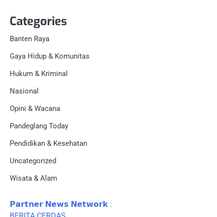
Categories
Banten Raya
Gaya Hidup & Komunitas
Hukum & Kriminal
Nasional
Opini & Wacana
Pandeglang Today
Pendidikan & Kesehatan
Uncategorized
Wisata & Alam
𝗣𝗮𝗿𝘁𝗻𝗲𝗿 𝗡𝗲𝘄𝘀 𝗡𝗲𝘁𝘄𝗼𝗿𝗸 :
BERITA CERDAS