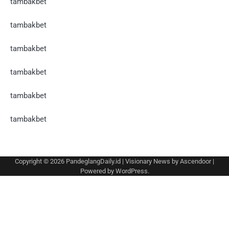
tambakbet
tambakbet
tambakbet
tambakbet
tambakbet
tambakbet
Copyright © 2026
PandeglangDaily.id
| Visionary News by
Ascendoor
|
Powered by
WordPress
.