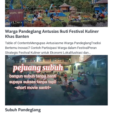
Warga Pandeglang Antusias Ikuti Festival Kuliner
Khas Banten
Table of ContentsMengupas Antusiasme Warga PandeglangTradisi
Bertemu Inovasi7 Contoh Partisipasi Warga dalam FestivalPeran
Strategis Festival Kuliner untuk Ekonomi LokalIlustrasi dan…
Subuh Pandeglang