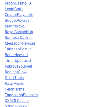
KroonCasino.ID
LearnCraft
CreatorPlaybook
BudgetVoyager
ManifestSoul
RoyalCasinoHub
Samosa Casino
MeulabohNews.id
TabananPost.id
BabelNews.id
TimurUpdate.id
ImproveYourself
RadiantGlow
GenixTools
RaspMeals
PerchHome
TangerangPos.com
XX520 Casino
520PlayZone