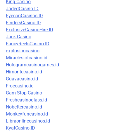
King Casino
JadedCasino.ID
EyeconCasinos.ID
FindersCasino.ID
ExclusiveCasinoHire.ID
Jack Casino
FancyReelsCasino.ID
explosioncasino
Miracleslotcasino.id
Hologramcasinogames.id
Himontecasino.id
Guavacasino.id
Froecasino.id
Gam Stop Casino
Freshcasinoglass.id
Nobettercasino.id
Monkeyfuncasino.id
Libraonlinecasinos.id
KyatCasino.ID