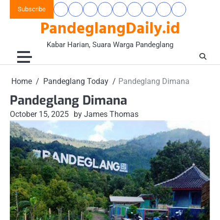
Skip
Subscribe
Beranda
Banten
Gaya
Hukum
Nasional
Opini
Pandeglang
Pendidikan
Wisata
to
PandeglangDaily.id
Raya
Hidup
&
&
Today
&
&
content
&
Kriminal
Wacana
Kesehatan
Alam
Komunitas
Kabar Harian, Suara Warga Pandeglang
Home
Pandeglang Today
Pandeglang Dimana
Pandeglang Dimana
October 15, 2025
by James Thomas