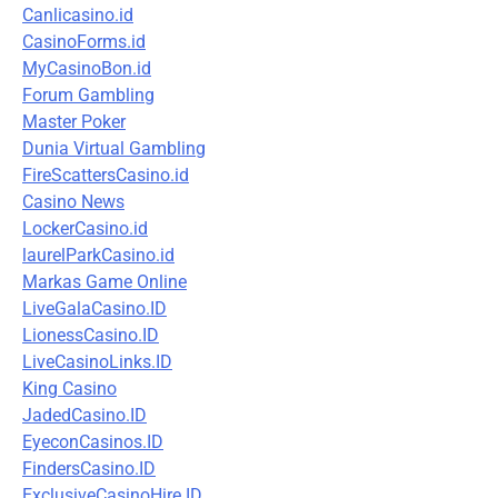
Canlicasino.id
CasinoForms.id
MyCasinoBon.id
Forum Gambling
Master Poker
Dunia Virtual Gambling
FireScattersCasino.id
Casino News
LockerCasino.id
laurelParkCasino.id
Markas Game Online
LiveGalaCasino.ID
LionessCasino.ID
LiveCasinoLinks.ID
King Casino
JadedCasino.ID
EyeconCasinos.ID
FindersCasino.ID
ExclusiveCasinoHire.ID