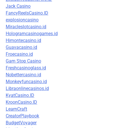
Jack Casino
FancyReelsCasino.ID
explosioncasino
Miracleslotcasino.id
Hologramcasinogames.id
Himontecasino.id
Guavacasino.id
Froecasino.id
Gam Stop Casino
Freshcasinoglass.id
Nobettercasino.id
Monkeyfuncasino.id
Libraonlinecasinos.id
KyatCasino.ID
KroonCasino.ID
LearnCraft
CreatorPlaybook
BudgetVoyager