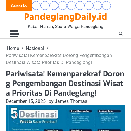
Skip
Subscribe
Beranda
Banten
Gaya
Hukum
Nasional
Opini
Pandeglang
Pendidikan
Wisata
to
PandeglangDaily.id
Raya
Hidup
&
&
Today
&
&
content
&
Kriminal
Wacana
Kesehatan
Alam
Komunitas
Kabar Harian, Suara Warga Pandeglang
Home
Nasional
Pariwisata! Kemenparekraf Dorong Pengembangan
Destinasi Wisata Prioritas Di Pandeglang!
Pariwisata! Kemenparekraf Doron
g Pengembangan Destinasi Wisat
a Prioritas Di Pandeglang!
December 15, 2025
by James Thomas