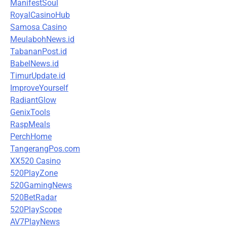
ManifestSoul
RoyalCasinoHub
Samosa Casino
MeulabohNews.id
TabananPost.id
BabelNews.id
TimurUpdate.id
ImproveYourself
RadiantGlow
GenixTools
RaspMeals
PerchHome
TangerangPos.com
XX520 Casino
520PlayZone
520GamingNews
520BetRadar
520PlayScope
AV7PlayNews