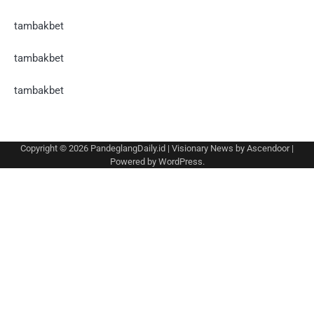
tambakbet
tambakbet
tambakbet
Copyright © 2026
PandeglangDaily.id
| Visionary News by
Ascendoor
|
Powered by
WordPress
.