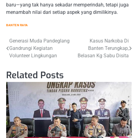
baru—yang tak hanya sekadar memperindah, tetapi juga
menambah nilai dari setiap aspek yang dimilikinya.
BANTEN RAYA
Post
Generasi Muda Pandeglang
Kasus Narkoba Di
Gandrungi Kegiatan
Banten Terungkap,
navigation
Volunteer Lingkungan
Belasan Kg Sabu Disita
Related Posts