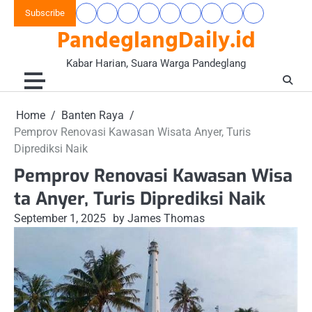
Skip
Subscribe
Beranda
Banten
Gaya
Hukum
Nasional
Opini
Pandeglang
Pendidikan
Wisata
to
PandeglangDaily.id
Raya
Hidup
&
&
Today
&
&
content
&
Kriminal
Wacana
Kesehatan
Alam
Komunitas
Kabar Harian, Suara Warga Pandeglang
Home
Banten Raya
Pemprov Renovasi Kawasan Wisata Anyer, Turis
Diprediksi Naik
Pemprov Renovasi Kawasan Wisa
ta Anyer, Turis Diprediksi Naik
September 1, 2025
by James Thomas