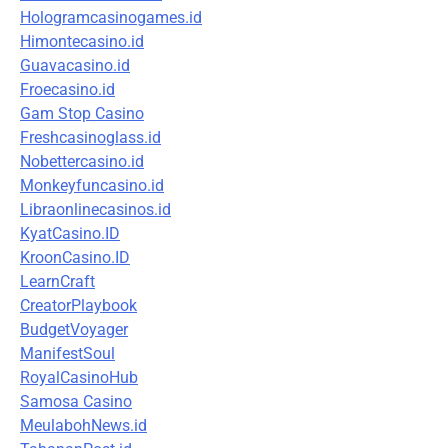
Hologramcasinogames.id
Himontecasino.id
Guavacasino.id
Froecasino.id
Gam Stop Casino
Freshcasinoglass.id
Nobettercasino.id
Monkeyfuncasino.id
Libraonlinecasinos.id
KyatCasino.ID
KroonCasino.ID
LearnCraft
CreatorPlaybook
BudgetVoyager
ManifestSoul
RoyalCasinoHub
Samosa Casino
MeulabohNews.id