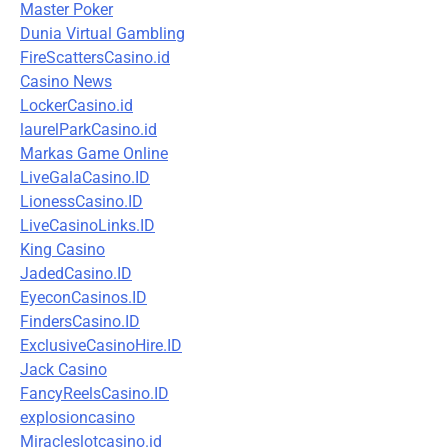
Master Poker
Dunia Virtual Gambling
FireScattersCasino.id
Casino News
LockerCasino.id
laurelParkCasino.id
Markas Game Online
LiveGalaCasino.ID
LionessCasino.ID
LiveCasinoLinks.ID
King Casino
JadedCasino.ID
EyeconCasinos.ID
FindersCasino.ID
ExclusiveCasinoHire.ID
Jack Casino
FancyReelsCasino.ID
explosioncasino
Miracleslotcasino.id