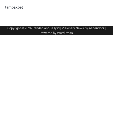
tambakbet
Copyright © 2026
PandeglangDaily.id
| Visionary News by
Ascendoor
|
Powered by
WordPress
.