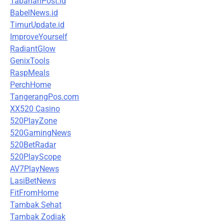
TabananPost.id
BabelNews.id
TimurUpdate.id
ImproveYourself
RadiantGlow
GenixTools
RaspMeals
PerchHome
TangerangPos.com
XX520 Casino
520PlayZone
520GamingNews
520BetRadar
520PlayScope
AV7PlayNews
LasiBetNews
FitFromHome
Tambak Sehat
Tambak Zodiak