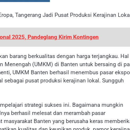
opa, Tangerang Jadi Pusat Produksi Kerajinan Lokal
onal 2025, Pandeglang Kirim Kontingen
kan barang berkualitas dengan harga terjangkau. Hal 
an Menengah (UMKM) di Banten untuk bersaing di pa
 henti, UMKM Banten berhasil menembus pasar ekspo
l sebagai pusat produksi kerajinan lokal. Sungguh
empelajari strategi sukses ini. Bagaimana mungkin
alnya berhasil melesat dan merambah pasar
at masyarakat Banten yang berusaha keras memberi
tikan kualitas dan keunikan produk, pamor kerajin