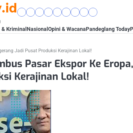
.id
Beranda
Banten
Gaya
Hukum
Nasional
Opini
Pandeglang
Pendidikan
Wisata
Raya
Hidup
&
&
Today
&
&
g
&
Kriminal
Wacana
Kesehatan
Alam
& Kriminal
Nasional
Opini & Wacana
Pandeglang Today
P
Komunitas
erang Jadi Pusat Produksi Kerajinan Lokal!
bus Pasar Ekspor Ke Eropa,
si Kerajinan Lokal!