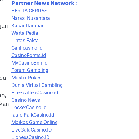
𝗣𝗮𝗿𝘁𝗻𝗲𝗿 𝗡𝗲𝘄𝘀 𝗡𝗲𝘁𝘄𝗼𝗿𝗸 :
BERITA CERDAS
Narasi Nusantara
gan
Kabar Harapan
Warta Pedia
Lintas Fakta
Canlicasino.id
CasinoForms.id
MyCasinoBon.id
Forum Gambling
ada
Master Poker
Dunia Virtual Gambling
FireScattersCasino.id
an,
Casino News
tkan
LockerCasino.id
laurelParkCasino.id
Markas Game Online
LiveGalaCasino.ID
LionessCasino.ID