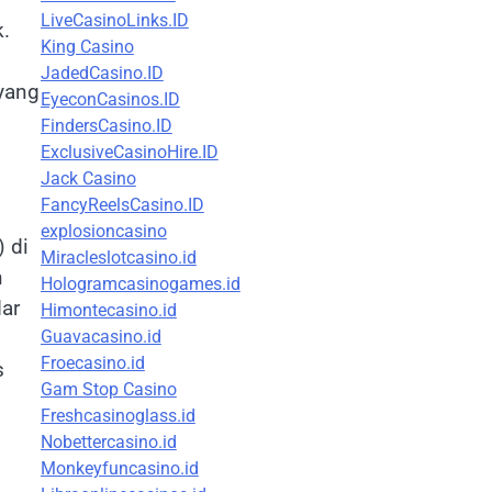
LiveCasinoLinks.ID
.
King Casino
JadedCasino.ID
 yang
EyeconCasinos.ID
FindersCasino.ID
ExclusiveCasinoHire.ID
Jack Casino
FancyReelsCasino.ID
explosioncasino
 di
Miracleslotcasino.id
n
Hologramcasinogames.id
dar
Himontecasino.id
Guavacasino.id
Froecasino.id
s
Gam Stop Casino
Freshcasinoglass.id
Nobettercasino.id
Monkeyfuncasino.id