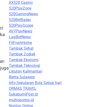
XX520 Casino
520PlayZone
520GamingNews
520BetRadar
520PlayScope
ci
AV7PlayNews
eka
LasiBetNews
FitFromHome
Tambak Sehat
Tambak Zodiak
Tambak Ekonomi
dan
Tambak Teknologi
 juga
Liputan Kalimantan
Berita Sulawesi
Info Seputaran Bola Setiap hari
ORMAS TRAVEL
SukabumiPost.id
multisportsy.id
Nonton Online