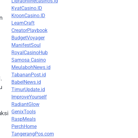
Libraonlinecasinos.id
KyatCasino.ID
KroonCasino.ID
n
LearnCraft
CreatorPlaybook
BudgetVoyager
ManifestSoul
RoyalCasinoHub
Samosa Casino
MeulabohNews.id
TabananPost.id
.
BabelNews.id
u
TimurUpdate.id
ImproveYourself
RadiantGlow
GenixTools
uksi
RaspMeals
PerchHome
TangerangPos.com