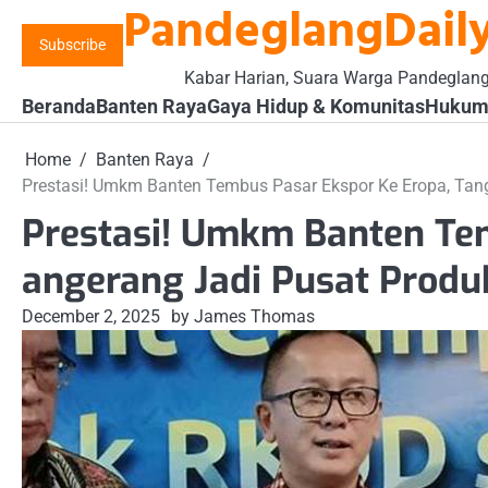
PandeglangDaily
Skip
to
Subscribe
content
Kabar Harian, Suara Warga Pandeglan
Beranda
Banten Raya
Gaya Hidup & Komunitas
Hukum 
Home
Banten Raya
Prestasi! Umkm Banten Tembus Pasar Ekspor Ke Eropa, Tang
Prestasi! Umkm Banten Tem
angerang Jadi Pusat Produk
December 2, 2025
by James Thomas