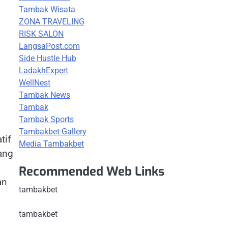
Tambak Wisata
ZONA TRAVELING
RISK SALON
LangsaPost.com
Side Hustle Hub
LadakhExpert
WellNest
Tambak News
Tambak
Tambak Sports
Tambakbet Gallery
tif
Media Tambakbet
ang
Recommended Web Links
an
tambakbet
tambakbet