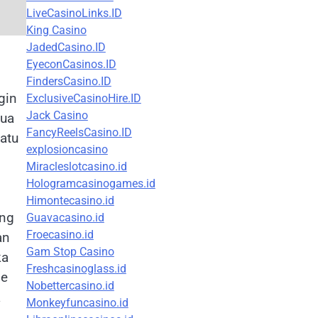
LiveCasinoLinks.ID
King Casino
JadedCasino.ID
EyeconCasinos.ID
FindersCasino.ID
gin
ExclusiveCasinoHire.ID
Jack Casino
mua
FancyReelsCasino.ID
atu
explosioncasino
Miracleslotcasino.id
Hologramcasinogames.id
Himontecasino.id
ang
Guavacasino.id
Froecasino.id
an
Gam Stop Casino
ka
Freshcasinoglass.id
le
Nobettercasino.id
a
Monkeyfuncasino.id