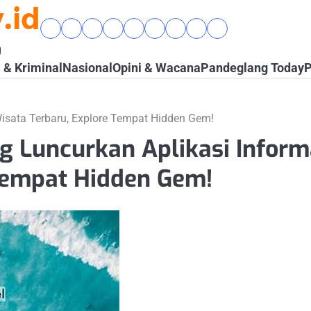
.id
Beranda
Banten
Gaya
Hukum
Nasional
Opini
Pandeglang
Pendidikan
Wisata
Raya
Hidup
&
&
Today
&
&
g
&
Kriminal
Wacana
Kesehatan
Alam
& Kriminal
Nasional
Opini & Wacana
Pandeglang Today
P
Komunitas
Wisata Terbaru, Explore Tempat Hidden Gem!
g Luncurkan Aplikasi Infor
 Tempat Hidden Gem!