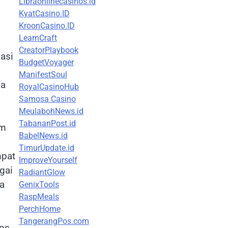
Libraonlinecasinos.id
KyatCasino.ID
KroonCasino.ID
LearnCraft
CreatorPlaybook
kasi
BudgetVoyager
ManifestSoul
da
RoyalCasinoHub
Samosa Casino
MeulabohNews.id
TabananPost.id
um
BabelNews.id
TimurUpdate.id
mpat
ImproveYourself
gai
RadiantGlow
a
GenixTools
RaspMeals
PerchHome
TangerangPos.com
ips