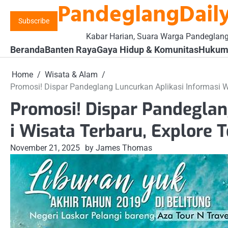
PandeglangDaily
Skip
to
Subscribe
content
Kabar Harian, Suara Warga Pandeglan
Beranda
Banten Raya
Gaya Hidup & Komunitas
Hukum 
Home
Wisata & Alam
Promosi! Dispar Pandeglang Luncurkan Aplikasi Informasi 
Promosi! Dispar Pandeglan
i Wisata Terbaru, Explore
November 21, 2025
by James Thomas