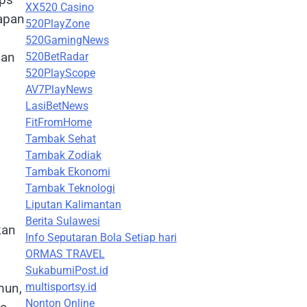
XX520 Casino
kapan
520PlayZone
520GamingNews
dan
520BetRadar
520PlayScope
AV7PlayNews
LasiBetNews
FitFromHome
Tambak Sehat
Tambak Zodiak
Tambak Ekonomi
Tambak Teknologi
Liputan Kalimantan
Berita Sulawesi
kan
Info Seputaran Bola Setiap hari
ORMAS TRAVEL
SukabumiPost.id
mun,
multisportsy.id
Nonton Online