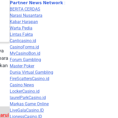
𝗣𝗮𝗿𝘁𝗻𝗲𝗿 𝗡𝗲𝘄𝘀 𝗡𝗲𝘁𝘄𝗼𝗿𝗸 :
BERITA CERDAS
Narasi Nusantara
Kabar Harapan
Warta Pedia
Lintas Fakta
Canlicasino.id
CasinoForms.id
ya
MyCasinoBon.id
para
Forum Gambling
ikan
Master Poker
Dunia Virtual Gambling
FireScattersCasino.id
Casino News
LockerCasino.id
laurelParkCasino.id
Markas Game Online
LiveGalaCasino.ID
arui
LionessCasino.ID