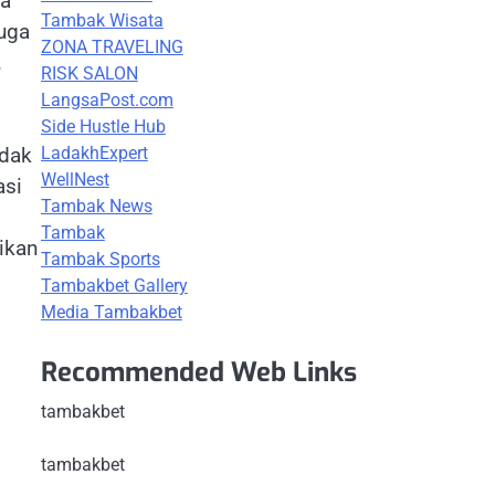
ja
Tambak Wisata
uga
ZONA TRAVELING
.
RISK SALON
LangsaPost.com
Side Hustle Hub
LadakhExpert
idak
WellNest
asi
Tambak News
Tambak
rikan
Tambak Sports
Tambakbet Gallery
Media Tambakbet
Recommended Web Links
tambakbet
tambakbet