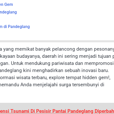
den Gem
andeglang
m di Pandeglang
ata yang memikat banyak pelancong dengan pesonan
ayaan budayanya, daerah ini sering menjadi tujuan 
langan. Untuk mendukung pariwisata dan mempromos
andeglang kini menghadirkan sebuah inovasi baru.
ormasi wisata terbaru, explore tempat hidden gem!,
 memandu Anda menjelajahi surga tersembunyi di
ensi Tsunami Di Pesisir Pantai Pandeglang Diperbah