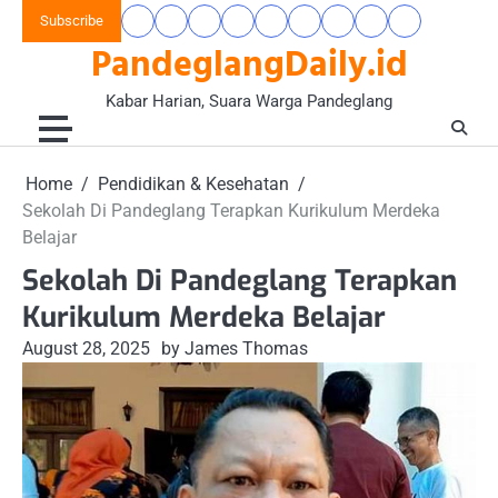
Skip
Subscribe
Beranda
Banten
Gaya
Hukum
Nasional
Opini
Pandeglang
Pendidikan
Wisata
to
PandeglangDaily.id
Raya
Hidup
&
&
Today
&
&
content
&
Kriminal
Wacana
Kesehatan
Alam
Komunitas
Kabar Harian, Suara Warga Pandeglang
Home
Pendidikan & Kesehatan
Sekolah Di Pandeglang Terapkan Kurikulum Merdeka
Belajar
Sekolah Di Pandeglang Terapkan
Kurikulum Merdeka Belajar
August 28, 2025
by James Thomas