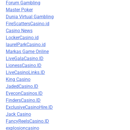
Forum Gambling
Master Poker
Dunia Virtual Gambling
FireScattersCasino.id
Casino News
LockerCasino.id
laurelParkCasino.id
Markas Game Online
LiveGalaCasino.ID
LionessCasino.ID
LiveCasinoLinks.ID
King Casino
JadedCasino.ID
EyeconCasinos.ID
FindersCasino.ID
ExclusiveCasinoHire.ID
Jack Casino
FancyReelsCasino.ID
explosioncasino