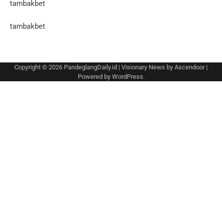
tambakbet
tambakbet
Copyright © 2026
PandeglangDaily.id
| Visionary News by
Ascendoor
|
Powered by
WordPress
.