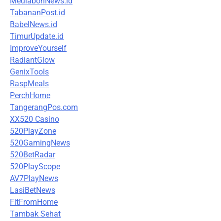
MeulabohNews.id
TabananPost.id
BabelNews.id
TimurUpdate.id
ImproveYourself
RadiantGlow
GenixTools
RaspMeals
PerchHome
TangerangPos.com
XX520 Casino
520PlayZone
520GamingNews
520BetRadar
520PlayScope
AV7PlayNews
LasiBetNews
FitFromHome
Tambak Sehat