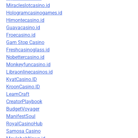
Miracleslotcasino.id
Hologramcasinogames.id
Himontecasino.id
Guavacasino.id
Froecasino.id
Gam Stop Casino
Freshcasinoglass.id
Nobettercasino.id
Monkeyfuncasino.id
Libraonlinecasinos.id
KyatCasino.ID
KroonCasino.ID
LearnCraft
CreatorPlaybook
BudgetVoyager
ManifestSoul
RoyalCasinoHub
Samosa Casino