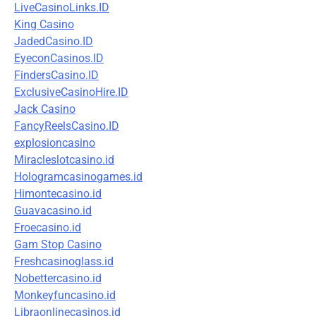
LiveCasinoLinks.ID
King Casino
JadedCasino.ID
EyeconCasinos.ID
FindersCasino.ID
ExclusiveCasinoHire.ID
Jack Casino
FancyReelsCasino.ID
explosioncasino
Miracleslotcasino.id
Hologramcasinogames.id
Himontecasino.id
Guavacasino.id
Froecasino.id
Gam Stop Casino
Freshcasinoglass.id
Nobettercasino.id
Monkeyfuncasino.id
Libraonlinecasinos.id