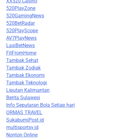
XX520 Casino
520PlayZone
520GamingNews
520BetRadar
520PlayScope
AV7PlayNews
LasiBetNews
FitFromHome
Tambak Sehat
Tambak Zodiak
Tambak Ekonomi
Tambak Teknologi
Liputan Kalimantan
Berita Sulawesi
Info Seputaran Bola Setiap hari
ORMAS TRAVEL
SukabumiPost.id
multisportsy.id
Nonton Online