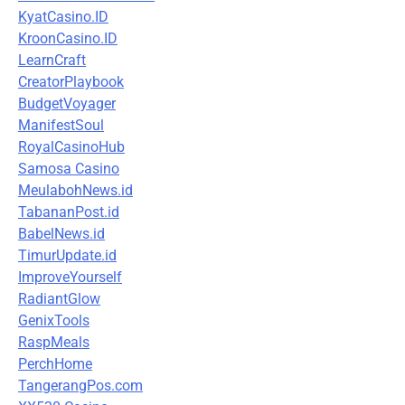
KyatCasino.ID
KroonCasino.ID
LearnCraft
CreatorPlaybook
BudgetVoyager
ManifestSoul
RoyalCasinoHub
Samosa Casino
MeulabohNews.id
TabananPost.id
BabelNews.id
TimurUpdate.id
ImproveYourself
RadiantGlow
GenixTools
RaspMeals
PerchHome
TangerangPos.com