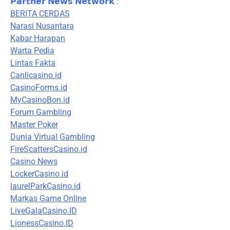
𝗣𝗮𝗿𝘁𝗻𝗲𝗿 𝗡𝗲𝘄𝘀 𝗡𝗲𝘁𝘄𝗼𝗿𝗸 :
BERITA CERDAS
Narasi Nusantara
Kabar Harapan
Warta Pedia
Lintas Fakta
Canlicasino.id
CasinoForms.id
MyCasinoBon.id
Forum Gambling
Master Poker
Dunia Virtual Gambling
FireScattersCasino.id
Casino News
LockerCasino.id
laurelParkCasino.id
Markas Game Online
LiveGalaCasino.ID
LionessCasino.ID