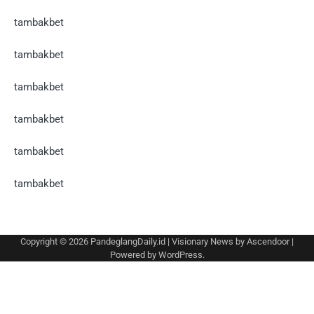
tambakbet
tambakbet
tambakbet
tambakbet
tambakbet
tambakbet
Copyright © 2026
PandeglangDaily.id
| Visionary News by
Ascendoor
|
Powered by
WordPress
.