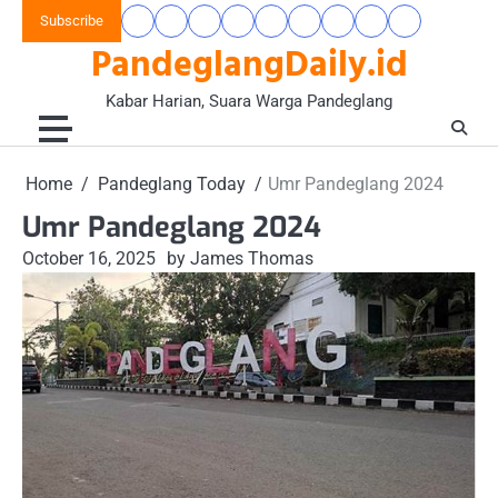
Skip
Subscribe
Beranda
Banten
Gaya
Hukum
Nasional
Opini
Pandeglang
Pendidikan
Wisata
to
PandeglangDaily.id
Raya
Hidup
&
&
Today
&
&
content
&
Kriminal
Wacana
Kesehatan
Alam
Komunitas
Kabar Harian, Suara Warga Pandeglang
Home
Pandeglang Today
Umr Pandeglang 2024
Umr Pandeglang 2024
October 16, 2025
by James Thomas