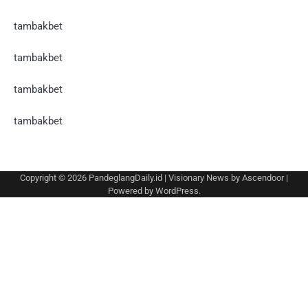
tambakbet
tambakbet
tambakbet
tambakbet
Copyright © 2026
PandeglangDaily.id
| Visionary News by
Ascendoor
|
Powered by
WordPress
.