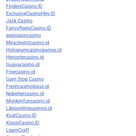
FindersCasino.ID
ExclusiveCasinoHire.ID
Jack Casino
FancyReelsCasino.ID
explosioncasino
Miracleslotcasino.id
Hologramcasinogames.id
Himontecasino.id
Guavacasino.id
Froecasino.id
Gam Stop Casino
Freshcasinoglass.id
Nobettercasino.id
Monkeyfuncasino.id
Libraonlinecasinos.id
KyatCasino.ID
KroonCasino.ID
LearnCraft