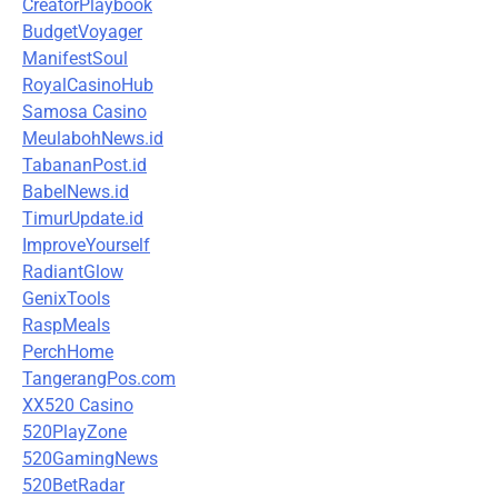
CreatorPlaybook
BudgetVoyager
ManifestSoul
RoyalCasinoHub
Samosa Casino
MeulabohNews.id
TabananPost.id
BabelNews.id
TimurUpdate.id
ImproveYourself
RadiantGlow
GenixTools
RaspMeals
PerchHome
TangerangPos.com
XX520 Casino
520PlayZone
520GamingNews
520BetRadar