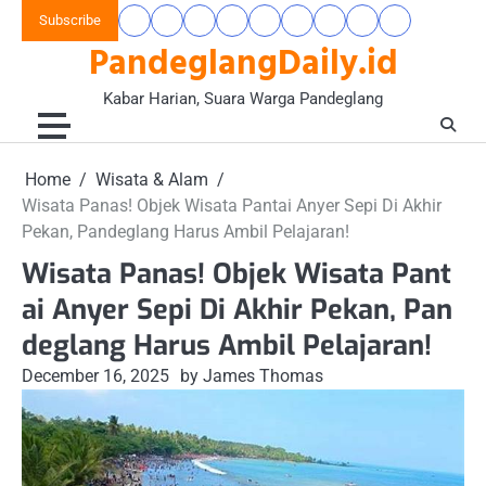
Skip
Subscribe
Beranda
Banten
Gaya
Hukum
Nasional
Opini
Pandeglang
Pendidikan
Wisata
to
PandeglangDaily.id
Raya
Hidup
&
&
Today
&
&
content
&
Kriminal
Wacana
Kesehatan
Alam
Komunitas
Kabar Harian, Suara Warga Pandeglang
Home
Wisata & Alam
Wisata Panas! Objek Wisata Pantai Anyer Sepi Di Akhir
Pekan, Pandeglang Harus Ambil Pelajaran!
Wisata Panas! Objek Wisata Pant
ai Anyer Sepi Di Akhir Pekan, Pan
deglang Harus Ambil Pelajaran!
December 16, 2025
by James Thomas