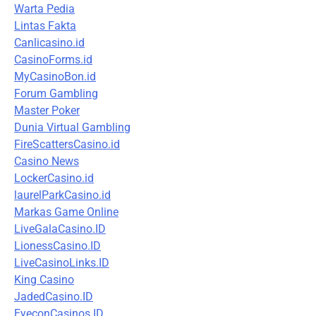
Warta Pedia
Lintas Fakta
Canlicasino.id
CasinoForms.id
MyCasinoBon.id
Forum Gambling
Master Poker
Dunia Virtual Gambling
FireScattersCasino.id
Casino News
LockerCasino.id
laurelParkCasino.id
Markas Game Online
LiveGalaCasino.ID
LionessCasino.ID
LiveCasinoLinks.ID
King Casino
JadedCasino.ID
EyeconCasinos.ID