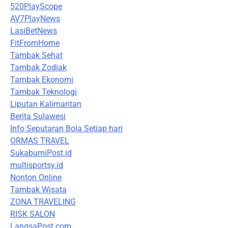
520PlayScope
AV7PlayNews
LasiBetNews
FitFromHome
Tambak Sehat
Tambak Zodiak
Tambak Ekonomi
Tambak Teknologi
Liputan Kalimantan
Berita Sulawesi
Info Seputaran Bola Setiap hari
ORMAS TRAVEL
SukabumiPost.id
multisportsy.id
Nonton Online
Tambak Wisata
ZONA TRAVELING
RISK SALON
LangsaPost.com