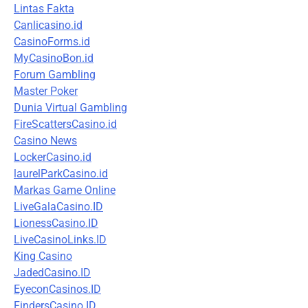
Lintas Fakta
Canlicasino.id
CasinoForms.id
MyCasinoBon.id
Forum Gambling
Master Poker
Dunia Virtual Gambling
FireScattersCasino.id
Casino News
LockerCasino.id
laurelParkCasino.id
Markas Game Online
LiveGalaCasino.ID
LionessCasino.ID
LiveCasinoLinks.ID
King Casino
JadedCasino.ID
EyeconCasinos.ID
FindersCasino.ID