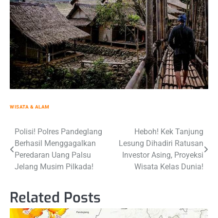
WISATA & ALAM
Post
Polisi! Polres Pandeglang
Heboh! Kek Tanjung
Berhasil Menggagalkan
Lesung Dihadiri Ratusan
navigation
Peredaran Uang Palsu
Investor Asing, Proyeksi
Jelang Musim Pilkada!
Wisata Kelas Dunia!
Related Posts