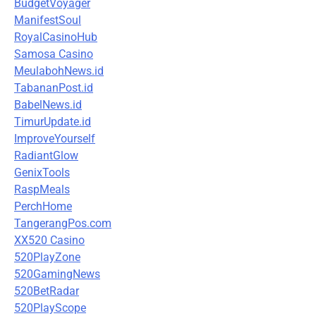
BudgetVoyager
ManifestSoul
RoyalCasinoHub
Samosa Casino
MeulabohNews.id
TabananPost.id
BabelNews.id
TimurUpdate.id
ImproveYourself
RadiantGlow
GenixTools
RaspMeals
PerchHome
TangerangPos.com
XX520 Casino
520PlayZone
520GamingNews
520BetRadar
520PlayScope