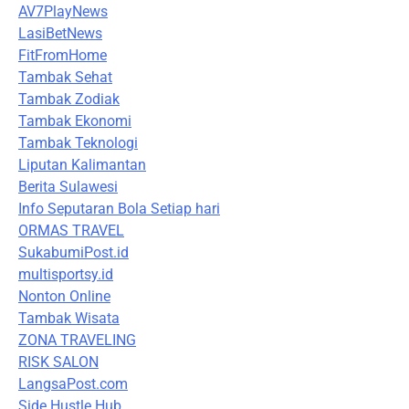
AV7PlayNews
LasiBetNews
FitFromHome
Tambak Sehat
Tambak Zodiak
Tambak Ekonomi
Tambak Teknologi
Liputan Kalimantan
Berita Sulawesi
Info Seputaran Bola Setiap hari
ORMAS TRAVEL
SukabumiPost.id
multisportsy.id
Nonton Online
Tambak Wisata
ZONA TRAVELING
RISK SALON
LangsaPost.com
Side Hustle Hub