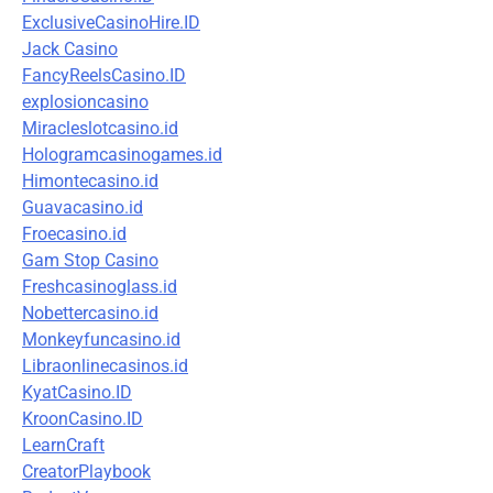
ExclusiveCasinoHire.ID
Jack Casino
FancyReelsCasino.ID
explosioncasino
Miracleslotcasino.id
Hologramcasinogames.id
Himontecasino.id
Guavacasino.id
Froecasino.id
Gam Stop Casino
Freshcasinoglass.id
Nobettercasino.id
Monkeyfuncasino.id
Libraonlinecasinos.id
KyatCasino.ID
KroonCasino.ID
LearnCraft
CreatorPlaybook