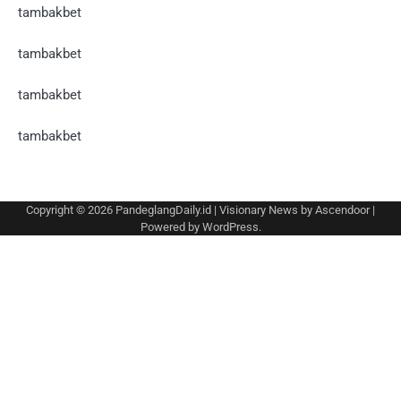
tambakbet
tambakbet
tambakbet
tambakbet
Copyright © 2026
PandeglangDaily.id
| Visionary News by
Ascendoor
|
Powered by
WordPress
.