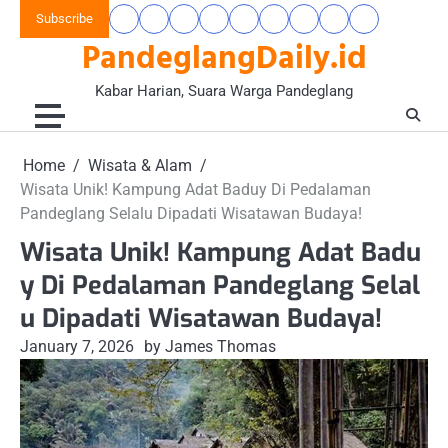
Skip
Subscribe
Beranda
Banten
Gaya
Hukum
Nasional
Opini
Pandeglang
Pendidikan
Wisata
to
PandeglangDaily.id
Raya
Hidup
&
&
Today
&
&
content
&
Kriminal
Wacana
Kesehatan
Alam
Komunitas
Kabar Harian, Suara Warga Pandeglang
Home
Wisata & Alam
Wisata Unik! Kampung Adat Baduy Di Pedalaman
Pandeglang Selalu Dipadati Wisatawan Budaya!
Wisata Unik! Kampung Adat Badu
y Di Pedalaman Pandeglang Selal
u Dipadati Wisatawan Budaya!
January 7, 2026
by James Thomas