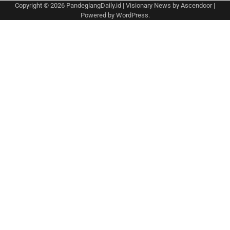
Copyright © 2026
PandeglangDaily.id
| Visionary News by
Ascendoor
|
Powered by
WordPress
.