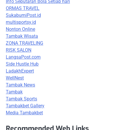
Info Seputaran Bola Setiap hari
ORMAS TRAVEL
SukabumiPost.id
multisportsy.id
Nonton Online
Tambak Wisata
ZONA TRAVELING
RISK SALON
LangsaPost.com
Side Hustle Hub
LadakhExpert
WellNest
Tambak News
Tambak
Tambak Sports
Tambakbet Gallery
Media Tambakbet
Recommended Web Links