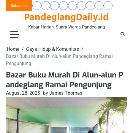
Skip
Subscribe
Beranda
Banten
Gaya
Hukum
Nasional
Opini
Pandeglang
Pendidikan
Wisata
to
PandeglangDaily.id
Raya
Hidup
&
&
Today
&
&
content
&
Kriminal
Wacana
Kesehatan
Alam
Komunitas
Kabar Harian, Suara Warga Pandeglang
Home
Gaya Hidup & Komunitas
Bazar Buku Murah Di Alun-alun Pandeglang Ramai
Pengunjung
Bazar Buku Murah Di Alun-alun P
andeglang Ramai Pengunjung
August 28, 2025
by James Thomas