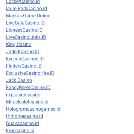
LockerCasino.id
laurelParkCasino.id
Markas Game Online
LiveGalaCasino.ID
LionessCasino.ID
LiveCasinoLinks.ID
King Casino
JadedCasino.ID
EyeconCasinos.ID
FindersCasino.ID
ExclusiveCasinoHire.ID
Jack Casino
FancyReelsCasino.ID
explosioncasino
Miracleslotcasino.id
Hologramcasinogames.id
Himontecasino.id
Guavacasino.id
Froecasino.id