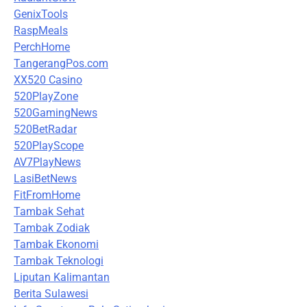
GenixTools
RaspMeals
PerchHome
TangerangPos.com
XX520 Casino
520PlayZone
520GamingNews
520BetRadar
520PlayScope
AV7PlayNews
LasiBetNews
FitFromHome
Tambak Sehat
Tambak Zodiak
Tambak Ekonomi
Tambak Teknologi
Liputan Kalimantan
Berita Sulawesi