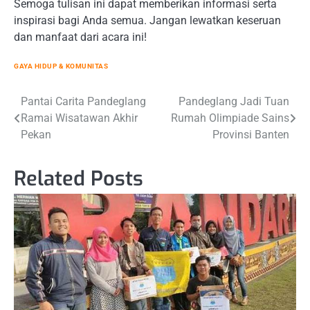
Semoga tulisan ini dapat memberikan informasi serta
inspirasi bagi Anda semua. Jangan lewatkan keseruan
dan manfaat dari acara ini!
GAYA HIDUP & KOMUNITAS
Post
Pantai Carita Pandeglang
Pandeglang Jadi Tuan
Ramai Wisatawan Akhir
Rumah Olimpiade Sains
navigation
Pekan
Provinsi Banten
Related Posts