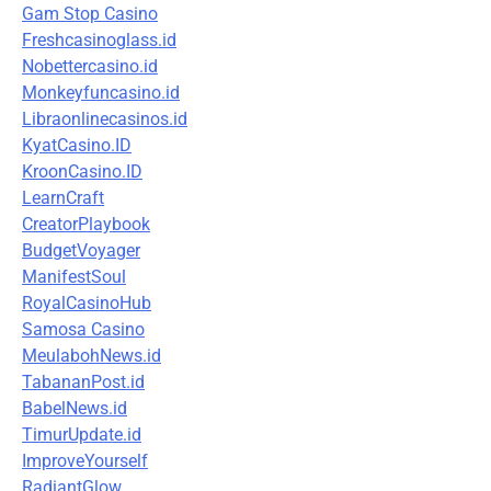
Gam Stop Casino
Freshcasinoglass.id
Nobettercasino.id
Monkeyfuncasino.id
Libraonlinecasinos.id
KyatCasino.ID
KroonCasino.ID
LearnCraft
CreatorPlaybook
BudgetVoyager
ManifestSoul
RoyalCasinoHub
Samosa Casino
MeulabohNews.id
TabananPost.id
BabelNews.id
TimurUpdate.id
ImproveYourself
RadiantGlow