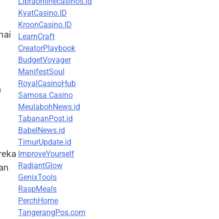
Libraonlinecasinos.id
KyatCasino.ID
KroonCasino.ID
nai
LearnCraft
CreatorPlaybook
BudgetVoyager
ManifestSoul
RoyalCasinoHub
a
Samosa Casino
MeulabohNews.id
TabananPost.id
BabelNews.id
TimurUpdate.id
reka
ImproveYourself
RadiantGlow
kan
GenixTools
RaspMeals
PerchHome
TangerangPos.com