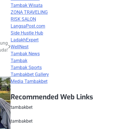
Tambak Wisata
ZONA TRAVELING
RISK SALON
LangsaPost.com
Side Hustle Hub
LadakhExpert
nung
WellNest
uda!
Tambak News
Tambak
Tambak Sports
Tambakbet Gallery
Media Tambakbet
Recommended Web Links
tambakbet
tambakbet