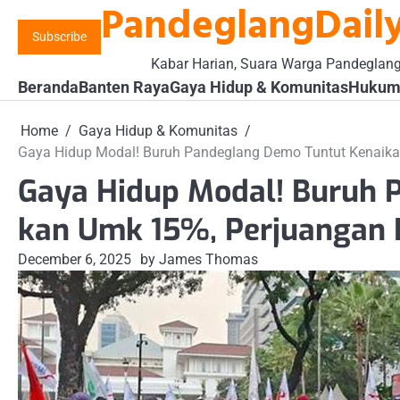
PandeglangDaily
Skip
to
Subscribe
content
Kabar Harian, Suara Warga Pandeglan
Beranda
Banten Raya
Gaya Hidup & Komunitas
Hukum 
Home
Gaya Hidup & Komunitas
Gaya Hidup Modal! Buruh Pandeglang Demo Tuntut Kenaika
Gaya Hidup Modal! Buruh 
kan Umk 15%, Perjuangan 
December 6, 2025
by James Thomas