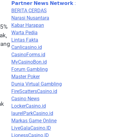
𝗣𝗮𝗿𝘁𝗻𝗲𝗿 𝗡𝗲𝘄𝘀 𝗡𝗲𝘁𝘄𝗼𝗿𝗸 :
BERITA CERDAS
Narasi Nusantara
Kabar Harapan
15%
Warta Pedia
ak,
Lintas Fakta
yang
Canlicasino.id
CasinoForms.id
MyCasinoBon.id
Forum Gambling
Master Poker
Dunia Virtual Gambling
FireScattersCasino.id
Casino News
ak
LockerCasino.id
laurelParkCasino.id
Markas Game Online
LiveGalaCasino.ID
LionessCasino.ID