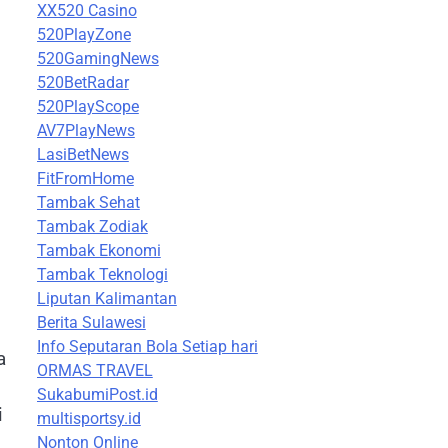
XX520 Casino
520PlayZone
520GamingNews
520BetRadar
520PlayScope
AV7PlayNews
LasiBetNews
FitFromHome
Tambak Sehat
Tambak Zodiak
Tambak Ekonomi
Tambak Teknologi
Liputan Kalimantan
Berita Sulawesi
Info Seputaran Bola Setiap hari
a
ORMAS TRAVEL
SukabumiPost.id
i
multisportsy.id
Nonton Online