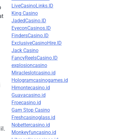
LiveCasinoLinks.ID
p
King Casino
at
JadedCasino.ID
EyeconCasinos.ID
FindersCasino.ID
ExclusiveCasinoHire.ID
Jack Casino
FancyReelsCasino.ID
explosioncasino
Miracleslotcasino.id
Hologramcasinogames.id
i
Himontecasino.id
Guavacasino.id
Froecasino.id
Gam Stop Casino
Freshcasinoglass.id
Nobettercasino.id
il.
Monkeyfuncasino.id