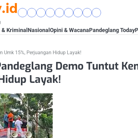
.id
Beranda
Banten
Gaya
Hukum
Nasional
Opini
Pandeglang
Pendidikan
Wisata
Raya
Hidup
&
&
Today
&
&
g
&
Kriminal
Wacana
Kesehatan
Alam
& Kriminal
Nasional
Opini & Wacana
Pandeglang Today
P
Komunitas
n Umk 15%, Perjuangan Hidup Layak!
Pandeglang Demo Tuntut Ken
Hidup Layak!