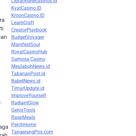
Libraonlinecasinos.id
KyatCasino.ID
KroonCasino.ID
ra
LearnCraft
ti
CreatorPlaybook
gan
BudgetVoyager
ManifestSoul
RoyalCasinoHub
Samosa Casino
MeulabohNews.id
TabananPost.id
BabelNews.id
TimurUpdate.id
ImproveYourself
.
RadiantGlow
GenixTools
RaspMeals
PerchHome
aga
TangerangPos.com
rah.