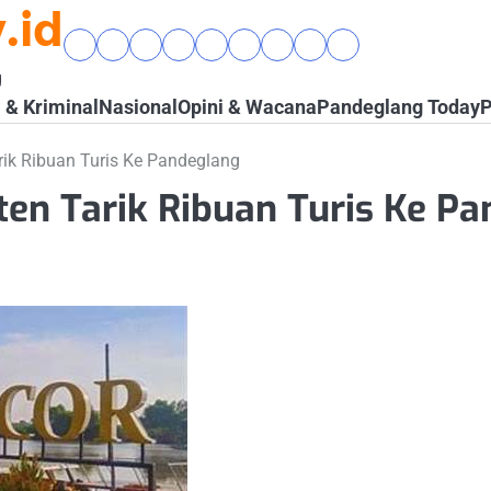
.id
Beranda
Banten
Gaya
Hukum
Nasional
Opini
Pandeglang
Pendidikan
Wisata
Raya
Hidup
&
&
Today
&
&
g
&
Kriminal
Wacana
Kesehatan
Alam
& Kriminal
Nasional
Opini & Wacana
Pandeglang Today
P
Komunitas
rik Ribuan Turis Ke Pandeglang
ten Tarik Ribuan Turis Ke Pa