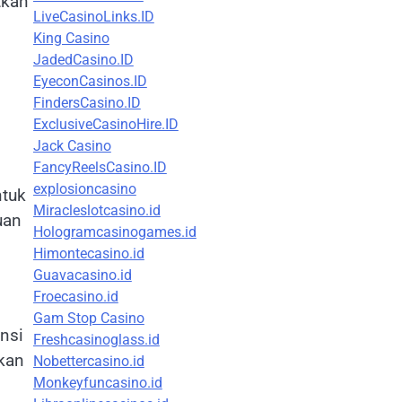
tkan
LiveCasinoLinks.ID
King Casino
JadedCasino.ID
EyeconCasinos.ID
FindersCasino.ID
ExclusiveCasinoHire.ID
Jack Casino
FancyReelsCasino.ID
explosioncasino
ntuk
Miracleslotcasino.id
uan
Hologramcasinogames.id
Himontecasino.id
Guavacasino.id
Froecasino.id
Gam Stop Casino
nsi
Freshcasinoglass.id
akan
Nobettercasino.id
Monkeyfuncasino.id