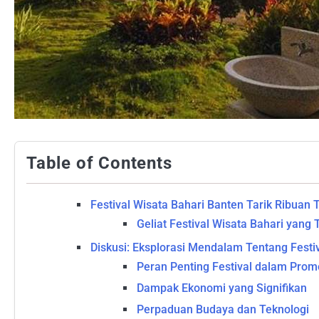
Table of Contents
Festival Wisata Bahari Banten Tarik Ribuan 
Geliat Festival Wisata Bahari yang
Diskusi: Eksplorasi Mendalam Tentang Festi
Peran Penting Festival dalam Promo
Dampak Ekonomi yang Signifikan
Perpaduan Budaya dan Teknologi