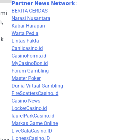
𝗣𝗮𝗿𝘁𝗻𝗲𝗿 𝗡𝗲𝘄𝘀 𝗡𝗲𝘁𝘄𝗼𝗿𝗸 :
BERITA CERDAS
omi
Narasi Nusantara
n,
Kabar Harapan
Warta Pedia
ik
Lintas Fakta
Canlicasino.id
CasinoForms.id
MyCasinoBon.id
Forum Gambling
Master Poker
Dunia Virtual Gambling
FireScattersCasino.id
Casino News
LockerCasino.id
laurelParkCasino.id
Markas Game Online
LiveGalaCasino.ID
LionessCasino.ID