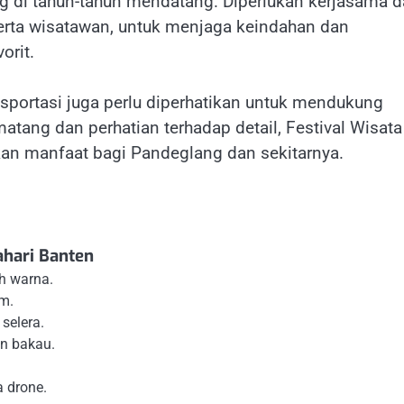
ng di tahun-tahun mendatang. Diperlukan kerjasama d
erta wisatawan, untuk menjaga keindahan dan
orit.
nsportasi juga perlu diperhatikan untuk mendukung
ang dan perhatian terhadap detail, Festival Wisata
an manfaat bagi Pandeglang dan sekitarnya.
ahari Banten
h warna.
m.
selera.
n bakau.
 drone.