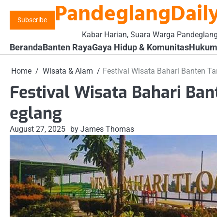
PandeglangDaily
Skip
to
Subscribe
content
Kabar Harian, Suara Warga Pandeglan
Beranda
Banten Raya
Gaya Hidup & Komunitas
Hukum 
Home
Wisata & Alam
Festival Wisata Bahari Banten Ta
Festival Wisata Bahari Ban
eglang
August 27, 2025
by James Thomas