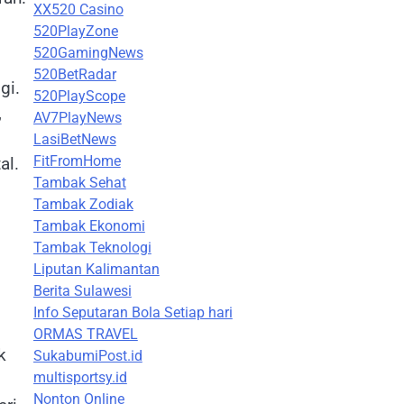
XX520 Casino
520PlayZone
520GamingNews
520BetRadar
gi.
520PlayScope
,
AV7PlayNews
LasiBetNews
FitFromHome
al.
Tambak Sehat
Tambak Zodiak
Tambak Ekonomi
Tambak Teknologi
Liputan Kalimantan
Berita Sulawesi
Info Seputaran Bola Setiap hari
ORMAS TRAVEL
k
SukabumiPost.id
multisportsy.id
i
Nonton Online