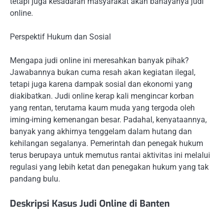
tetapi juga kesadaran masyarakat akan bahayanya judi
online.
Perspektif Hukum dan Sosial
Mengapa judi online ini meresahkan banyak pihak?
Jawabannya bukan cuma resah akan kegiatan ilegal,
tetapi juga karena dampak sosial dan ekonomi yang
diakibatkan. Judi online kerap kali mengincar korban
yang rentan, terutama kaum muda yang tergoda oleh
iming-iming kemenangan besar. Padahal, kenyataannya,
banyak yang akhirnya tenggelam dalam hutang dan
kehilangan segalanya. Pemerintah dan penegak hukum
terus berupaya untuk memutus rantai aktivitas ini melalui
regulasi yang lebih ketat dan penegakan hukum yang tak
pandang bulu.
Deskripsi Kasus Judi Online di Banten