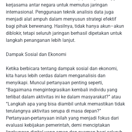
kerjasama antar negara untuk memutus jaringan
internasional. Penggunaan teknik analisis data juga
menjadi alat ampuh dalam menyusun strategi efektif
bagi pihak berwenang. Hasilnya, tidak hanya akun–akun
diblokir, tetapi seluruh jaringan berhasil dipetakan untuk
langkah penanganan lebih lanjut.
Dampak Sosial dan Ekonomi
Ketika berbicara tentang dampak sosial dan ekonomi,
kita harus lebih cerdas dalam menganalisis dan
menyikapi. Muncul pertanyaan penting seperti,
“Bagaimana mengintegrasikan kembali individu yang
terlibat dalam aktivitas ini ke dalam masyarakat?” atau
“Langkah apa yang bisa diambil untuk memastikan tidak
terulangnya aktivitas serupa di masa depan?”
Pertanyaan-pertanyaan inilah yang menjadi fokus dari
evaluasi kebijakan pemerintah, demi menciptakan