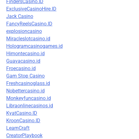
FindersCasino.ID
ExclusiveCasinoHire.ID
Jack Casino
FancyReelsCasino.ID
explosioncasino
Miracleslotcasino.id
Hologramcasinogames.id
Himontecasino.id
Guavacasino.id
Froecasino.id
Gam Stop Casino
Freshcasinoglass.id
Nobettercasino.id
Monkeyfuncasino.id
Libraonlinecasinos.id
KyatCasino.ID
KroonCasino.ID
LearnCraft
CreatorPlaybook