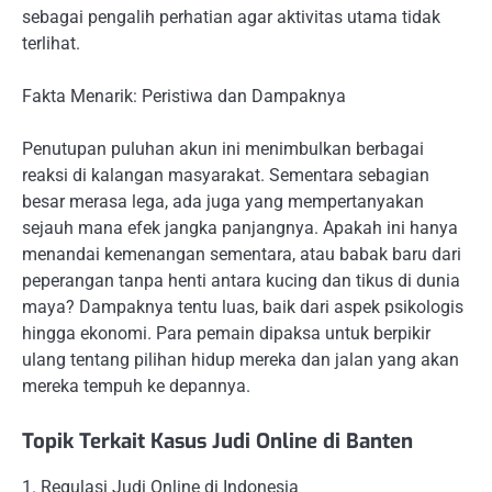
sebagai pengalih perhatian agar aktivitas utama tidak
terlihat.
Fakta Menarik: Peristiwa dan Dampaknya
Penutupan puluhan akun ini menimbulkan berbagai
reaksi di kalangan masyarakat. Sementara sebagian
besar merasa lega, ada juga yang mempertanyakan
sejauh mana efek jangka panjangnya. Apakah ini hanya
menandai kemenangan sementara, atau babak baru dari
peperangan tanpa henti antara kucing dan tikus di dunia
maya? Dampaknya tentu luas, baik dari aspek psikologis
hingga ekonomi. Para pemain dipaksa untuk berpikir
ulang tentang pilihan hidup mereka dan jalan yang akan
mereka tempuh ke depannya.
Topik Terkait Kasus Judi Online di Banten
1. Regulasi Judi Online di Indonesia