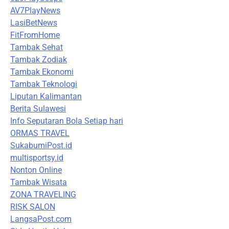
AV7PlayNews
LasiBetNews
FitFromHome
Tambak Sehat
Tambak Zodiak
Tambak Ekonomi
Tambak Teknologi
Liputan Kalimantan
Berita Sulawesi
Info Seputaran Bola Setiap hari
ORMAS TRAVEL
SukabumiPost.id
multisportsy.id
Nonton Online
Tambak Wisata
ZONA TRAVELING
RISK SALON
LangsaPost.com