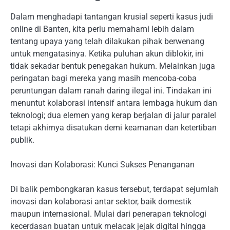
Dalam menghadapi tantangan krusial seperti kasus judi
online di Banten, kita perlu memahami lebih dalam
tentang upaya yang telah dilakukan pihak berwenang
untuk mengatasinya. Ketika puluhan akun diblokir, ini
tidak sekadar bentuk penegakan hukum. Melainkan juga
peringatan bagi mereka yang masih mencoba-coba
peruntungan dalam ranah daring ilegal ini. Tindakan ini
menuntut kolaborasi intensif antara lembaga hukum dan
teknologi; dua elemen yang kerap berjalan di jalur paralel
tetapi akhirnya disatukan demi keamanan dan ketertiban
publik.
Inovasi dan Kolaborasi: Kunci Sukses Penanganan
Di balik pembongkaran kasus tersebut, terdapat sejumlah
inovasi dan kolaborasi antar sektor, baik domestik
maupun internasional. Mulai dari penerapan teknologi
kecerdasan buatan untuk melacak jejak digital hingga