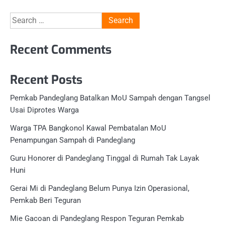
Search
for:
Recent Comments
Recent Posts
Pemkab Pandeglang Batalkan MoU Sampah dengan Tangsel
Usai Diprotes Warga
Warga TPA Bangkonol Kawal Pembatalan MoU
Penampungan Sampah di Pandeglang
Guru Honorer di Pandeglang Tinggal di Rumah Tak Layak
Huni
Gerai Mi di Pandeglang Belum Punya Izin Operasional,
Pemkab Beri Teguran
Mie Gacoan di Pandeglang Respon Teguran Pemkab