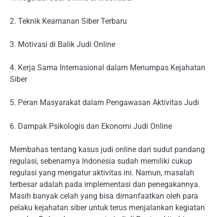
2. Teknik Keamanan Siber Terbaru
3. Motivasi di Balik Judi Online
4. Kerja Sama Internasional dalam Menumpas Kejahatan
Siber
5. Peran Masyarakat dalam Pengawasan Aktivitas Judi
6. Dampak Psikologis dan Ekonomi Judi Online
Membahas tentang kasus judi online dari sudut pandang
regulasi, sebenarnya Indonesia sudah memiliki cukup
regulasi yang mengatur aktivitas ini. Namun, masalah
terbesar adalah pada implementasi dan penegakannya.
Masih banyak celah yang bisa dimanfaatkan oleh para
pelaku kejahatan siber untuk terus menjalankan kegiatan