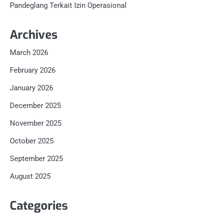
Pandeglang Terkait Izin Operasional
Archives
March 2026
February 2026
January 2026
December 2025
November 2025
October 2025
September 2025
August 2025
Categories