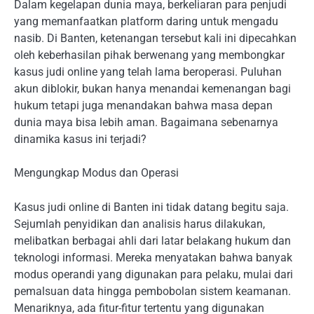
Dalam kegelapan dunia maya, berkeliaran para penjudi
yang memanfaatkan platform daring untuk mengadu
nasib. Di Banten, ketenangan tersebut kali ini dipecahkan
oleh keberhasilan pihak berwenang yang membongkar
kasus judi online yang telah lama beroperasi. Puluhan
akun diblokir, bukan hanya menandai kemenangan bagi
hukum tetapi juga menandakan bahwa masa depan
dunia maya bisa lebih aman. Bagaimana sebenarnya
dinamika kasus ini terjadi?
Mengungkap Modus dan Operasi
Kasus judi online di Banten ini tidak datang begitu saja.
Sejumlah penyidikan dan analisis harus dilakukan,
melibatkan berbagai ahli dari latar belakang hukum dan
teknologi informasi. Mereka menyatakan bahwa banyak
modus operandi yang digunakan para pelaku, mulai dari
pemalsuan data hingga pembobolan sistem keamanan.
Menariknya, ada fitur-fitur tertentu yang digunakan