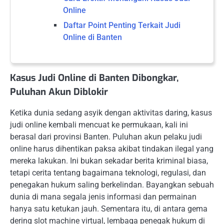
Online
Daftar Point Penting Terkait Judi
Online di Banten
Kasus Judi Online di Banten Dibongkar,
Puluhan Akun Diblokir
Ketika dunia sedang asyik dengan aktivitas daring, kasus
judi online kembali mencuat ke permukaan, kali ini
berasal dari provinsi Banten. Puluhan akun pelaku judi
online harus dihentikan paksa akibat tindakan ilegal yang
mereka lakukan. Ini bukan sekadar berita kriminal biasa,
tetapi cerita tentang bagaimana teknologi, regulasi, dan
penegakan hukum saling berkelindan. Bayangkan sebuah
dunia di mana segala jenis informasi dan permainan
hanya satu ketukan jauh. Sementara itu, di antara gema
dering slot machine virtual, lembaga penegak hukum di