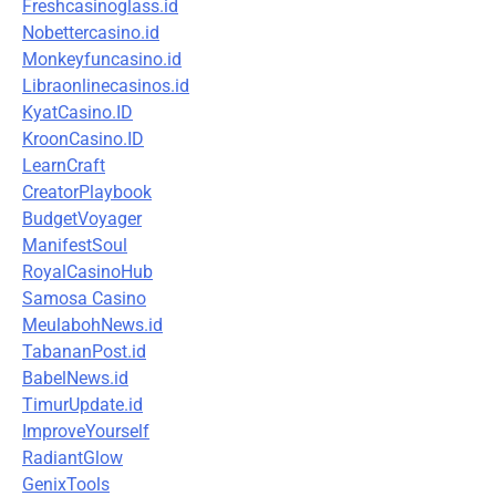
Freshcasinoglass.id
Nobettercasino.id
Monkeyfuncasino.id
Libraonlinecasinos.id
KyatCasino.ID
KroonCasino.ID
LearnCraft
CreatorPlaybook
BudgetVoyager
ManifestSoul
RoyalCasinoHub
Samosa Casino
MeulabohNews.id
TabananPost.id
BabelNews.id
TimurUpdate.id
ImproveYourself
RadiantGlow
GenixTools