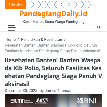
Skip
Subscribe
Beranda
Banten
Gaya
Hukum
Nasional
Opini
Pandeglang
Pendidikan
Wisata
to
PandeglangDaily.id
Raya
Hidup
&
&
Today
&
&
content
&
Kriminal
Wacana
Kesehatan
Alam
Komunitas
Kabar Harian, Suara Warga Pandeglang
Home
Pendidikan & Kesehatan
Kesehatan Banten! Banten Waspada Klb Polio, Seluruh
Fasilitas Kesehatan Pandeglang Siaga Penuh Vaksinasi!
Kesehatan Banten! Banten Waspa
da Klb Polio, Seluruh Fasilitas Kes
ehatan Pandeglang Siaga Penuh V
aksinasi!
December 30, 2025
by James Thomas