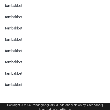
tambakbet
tambakbet
tambakbet
tambakbet
tambakbet
tambakbet
tambakbet
tambakbet
Copyright © 2026
PandeglangDaily.id
| Visionary News by
Ascendoor
|
Powered by
WordPress
.