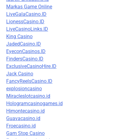
Markas Game Online
LiveGalaCasino.ID
LionessCasino.ID
LiveCasinoLinks.ID
King Casino
JadedCasino.ID
EyeconCasinos.ID
FindersCasino.ID
ExclusiveCasinoHire.ID
Jack Casino
FancyReelsCasino.ID
explosioncasino
Miracleslotcasino.id
Hologramcasinogames.id
Himontecasino.id
Guavacasino.id
Froecasino.id
Gam Stop Casino