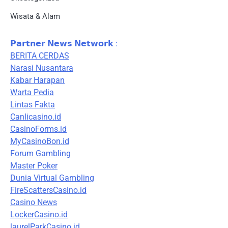
Wisata & Alam
𝗣𝗮𝗿𝘁𝗻𝗲𝗿 𝗡𝗲𝘄𝘀 𝗡𝗲𝘁𝘄𝗼𝗿𝗸 :
BERITA CERDAS
Narasi Nusantara
Kabar Harapan
Warta Pedia
Lintas Fakta
Canlicasino.id
CasinoForms.id
MyCasinoBon.id
Forum Gambling
Master Poker
Dunia Virtual Gambling
FireScattersCasino.id
Casino News
LockerCasino.id
laurelParkCasino.id