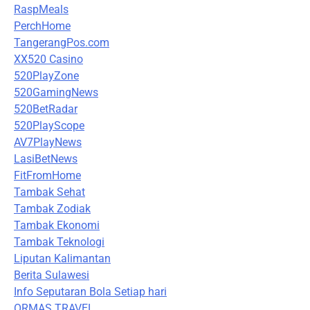
RaspMeals
PerchHome
TangerangPos.com
XX520 Casino
520PlayZone
520GamingNews
520BetRadar
520PlayScope
AV7PlayNews
LasiBetNews
FitFromHome
Tambak Sehat
Tambak Zodiak
Tambak Ekonomi
Tambak Teknologi
Liputan Kalimantan
Berita Sulawesi
Info Seputaran Bola Setiap hari
ORMAS TRAVEL