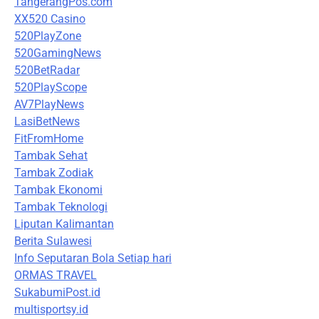
TangerangPos.com
XX520 Casino
520PlayZone
520GamingNews
520BetRadar
520PlayScope
AV7PlayNews
LasiBetNews
FitFromHome
Tambak Sehat
Tambak Zodiak
Tambak Ekonomi
Tambak Teknologi
Liputan Kalimantan
Berita Sulawesi
Info Seputaran Bola Setiap hari
ORMAS TRAVEL
SukabumiPost.id
multisportsy.id