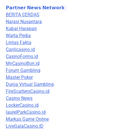
𝗣𝗮𝗿𝘁𝗻𝗲𝗿 𝗡𝗲𝘄𝘀 𝗡𝗲𝘁𝘄𝗼𝗿𝗸 :
BERITA CERDAS
Narasi Nusantara
Kabar Harapan
Warta Pedia
Lintas Fakta
Canlicasino.id
CasinoForms.id
MyCasinoBon.id
Forum Gambling
Master Poker
Dunia Virtual Gambling
FireScattersCasino.id
Casino News
LockerCasino.id
laurelParkCasino.id
Markas Game Online
LiveGalaCasino.ID