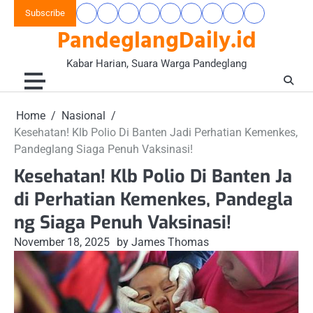
Skip
Subscribe
Beranda
Banten
Gaya
Hukum
Nasional
Opini
Pandeglang
Pendidikan
Wisata
to
PandeglangDaily.id
Raya
Hidup
&
&
Today
&
&
content
&
Kriminal
Wacana
Kesehatan
Alam
Komunitas
Kabar Harian, Suara Warga Pandeglang
Home
Nasional
Kesehatan! Klb Polio Di Banten Jadi Perhatian Kemenkes,
Pandeglang Siaga Penuh Vaksinasi!
Kesehatan! Klb Polio Di Banten Ja
di Perhatian Kemenkes, Pandegla
ng Siaga Penuh Vaksinasi!
November 18, 2025
by James Thomas