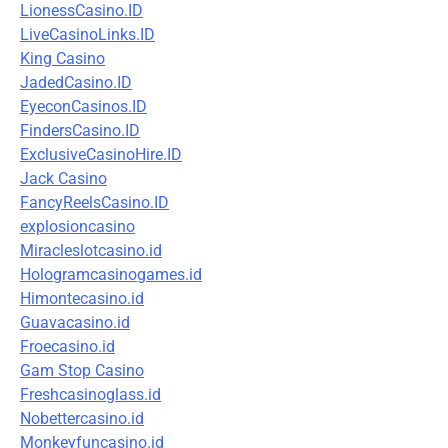
LionessCasino.ID
LiveCasinoLinks.ID
King Casino
JadedCasino.ID
EyeconCasinos.ID
FindersCasino.ID
ExclusiveCasinoHire.ID
Jack Casino
FancyReelsCasino.ID
explosioncasino
Miracleslotcasino.id
Hologramcasinogames.id
Himontecasino.id
Guavacasino.id
Froecasino.id
Gam Stop Casino
Freshcasinoglass.id
Nobettercasino.id
Monkeyfuncasino.id