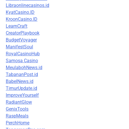
Libraonlinecasinos.id
KyatCasino.ID
KroonCasino.ID
LearnCraft
CreatorPlaybook
BudgetVoyager
ManifestSoul
RoyalCasinoHub
Samosa Casino
MeulabohNews.id
TabananPost.id
BabelNews.id
TimurUpdate.id
ImproveYourself
RadiantGlow
GenixTools
RaspMeals
PerchHome