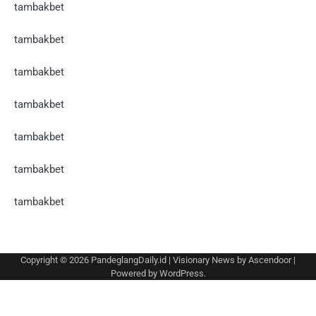
tambakbet
tambakbet
tambakbet
tambakbet
tambakbet
tambakbet
tambakbet
Copyright © 2026
PandeglangDaily.id
| Visionary News by
Ascendoor
|
Powered by
WordPress
.