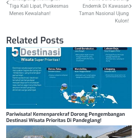
navigation
Tiga Kali Lipat, Puskesmas
Endemik Di Kawasan
Menes Kewalahan!
Taman Nasional Ujung
Kulon!
Related Posts
Pariwisata! Kemenparekraf Dorong Pengembangan
Destinasi Wisata Prioritas Di Pandeglang!