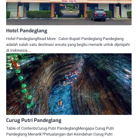
Hotel Pandeglang
Hotel PandeglangRead More : Calon Bupati Pandeglang Pandeglang
adalah salah satu destinasi wisata yang begitu menarik untuk dijelajahi
di Indonesia.…
Curug Putri Pandeglang
Table of ContentsCurug Putri PandeglangMengapa Curug Putri
Pandeglang Menarik?Petualangan dan Keindahan Curug Putri