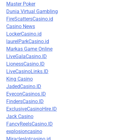
Master Poker
Dunia Virtual Gambling
FireScattersCasino.id
Casino News
LockerCasino.id
laurelParkCasino.id
Markas Game Online
LiveGalaCasino.ID
LionessCasino.ID
LiveCasinoLinks.ID
King Casino
JadedCasino.ID
EyeconCasinos.ID
FindersCasino.ID
ExclusiveCasinoHire.ID
Jack Casino
FancyReelsCasino.ID
explosioncasino
Miracleslotcasino.id