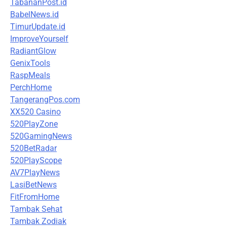
TabananPost.id
BabelNews.id
TimurUpdate.id
ImproveYourself
RadiantGlow
GenixTools
RaspMeals
PerchHome
TangerangPos.com
XX520 Casino
520PlayZone
520GamingNews
520BetRadar
520PlayScope
AV7PlayNews
LasiBetNews
FitFromHome
Tambak Sehat
Tambak Zodiak