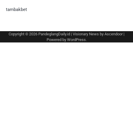
tambakbet
Copyright © 2026
PandeglangDaily.id
| Visionary News by
Ascendoor
|
Powered by
WordPress
.