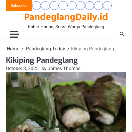
Skip
Subscribe
Beranda
Banten
Gaya
Hukum
Nasional
Opini
Pandeglang
Pendidikan
Wisata
to
PandeglangDaily.id
Raya
Hidup
&
&
Today
&
&
content
&
Kriminal
Wacana
Kesehatan
Alam
Komunitas
Kabar Harian, Suara Warga Pandeglang
Home
Pandeglang Today
Kikiping Pandeglang
Kikiping Pandeglang
October 8, 2025
by James Thomas