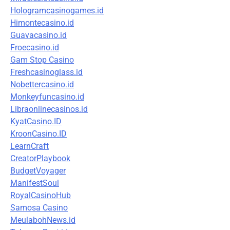
Hologramcasinogames.id
Himontecasino.id
Guavacasino.id
Froecasino.id
Gam Stop Casino
Freshcasinoglass.id
Nobettercasino.id
Monkeyfuncasino.id
Libraonlinecasinos.id
KyatCasino.ID
KroonCasino.ID
LearnCraft
CreatorPlaybook
BudgetVoyager
ManifestSoul
RoyalCasinoHub
Samosa Casino
MeulabohNews.id