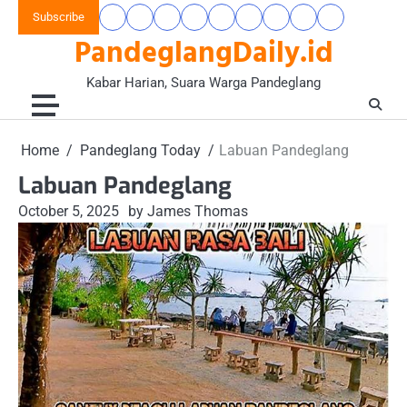
Skip
Subscribe
Beranda
Banten
Gaya
Hukum
Nasional
Opini
Pandeglang
Pendidikan
Wisata
to
PandeglangDaily.id
Raya
Hidup
&
&
Today
&
&
content
&
Kriminal
Wacana
Kesehatan
Alam
Komunitas
Kabar Harian, Suara Warga Pandeglang
Home
Pandeglang Today
Labuan Pandeglang
Labuan Pandeglang
October 5, 2025
by James Thomas