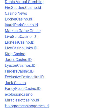
Dunia Virtual Gambling
FireScattersCasino.id
Casino News
LockerCasino.id
laurelParkCasino.id
Markas Game Online
LiveGalaCasino.ID
LionessCasino.ID
LiveCasinoLinks.ID
King Casino
JadedCasino.ID
EyeconCasinos.ID
FindersCasino.ID
ExclusiveCasinoHire.ID
Jack Casino
FancyReelsCasino.ID
explosioncasino
Miracleslotcasino.id
Hologramcasinogames.id