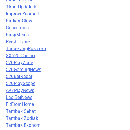
TimurUpdate.id
ImproveYourself
RadiantGlow
GenixTools
RaspMeals
PerchHome
TangerangPos.com
XX520 Casino
520PlayZone
520GamingNews
520BetRadar
520PlayScope
AV7PlayNews
LasiBetNews
FitFromHome
Tambak Sehat
Tambak Zodiak
Tambak Ekonomi