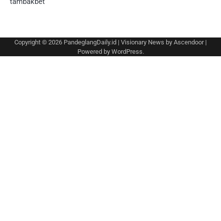
tambakbet
Copyright © 2026
PandeglangDaily.id
| Visionary News by
Ascendoor
|
Powered by
WordPress
.