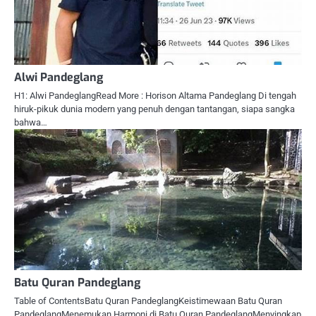
Alwi Pandeglang
H1: Alwi PandeglangRead More : Horison Altama Pandeglang Di tengah
hiruk-pikuk dunia modern yang penuh dengan tantangan, siapa sangka
bahwa…
Batu Quran Pandeglang
Table of ContentsBatu Quran PandeglangKeistimewaan Batu Quran
PandeglangMenemukan Harmoni di Batu Quran PandeglangMenyingkap