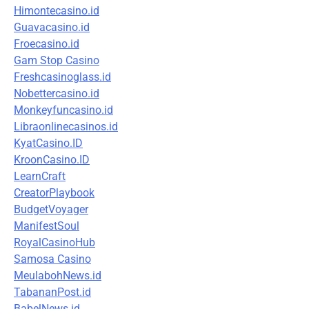
Himontecasino.id
Guavacasino.id
Froecasino.id
Gam Stop Casino
Freshcasinoglass.id
Nobettercasino.id
Monkeyfuncasino.id
Libraonlinecasinos.id
KyatCasino.ID
KroonCasino.ID
LearnCraft
CreatorPlaybook
BudgetVoyager
ManifestSoul
RoyalCasinoHub
Samosa Casino
MeulabohNews.id
TabananPost.id
BabelNews.id