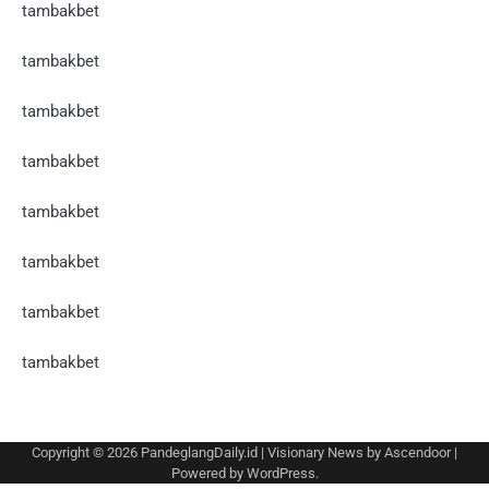
tambakbet
tambakbet
tambakbet
tambakbet
tambakbet
tambakbet
tambakbet
tambakbet
Copyright © 2026
PandeglangDaily.id
| Visionary News by
Ascendoor
|
Powered by
WordPress
.