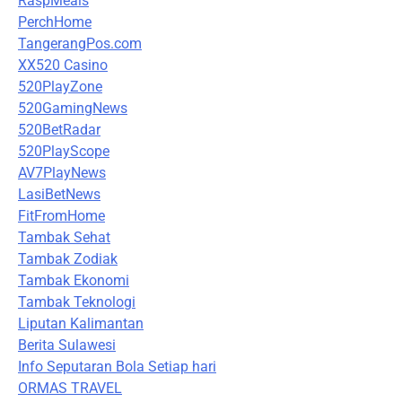
RaspMeals
PerchHome
TangerangPos.com
XX520 Casino
520PlayZone
520GamingNews
520BetRadar
520PlayScope
AV7PlayNews
LasiBetNews
FitFromHome
Tambak Sehat
Tambak Zodiak
Tambak Ekonomi
Tambak Teknologi
Liputan Kalimantan
Berita Sulawesi
Info Seputaran Bola Setiap hari
ORMAS TRAVEL