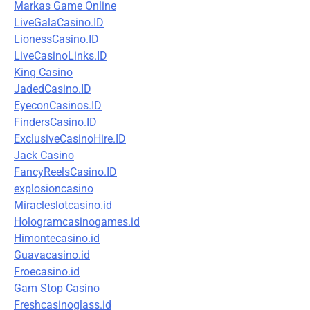
Markas Game Online
LiveGalaCasino.ID
LionessCasino.ID
LiveCasinoLinks.ID
King Casino
JadedCasino.ID
EyeconCasinos.ID
FindersCasino.ID
ExclusiveCasinoHire.ID
Jack Casino
FancyReelsCasino.ID
explosioncasino
Miracleslotcasino.id
Hologramcasinogames.id
Himontecasino.id
Guavacasino.id
Froecasino.id
Gam Stop Casino
Freshcasinoglass.id