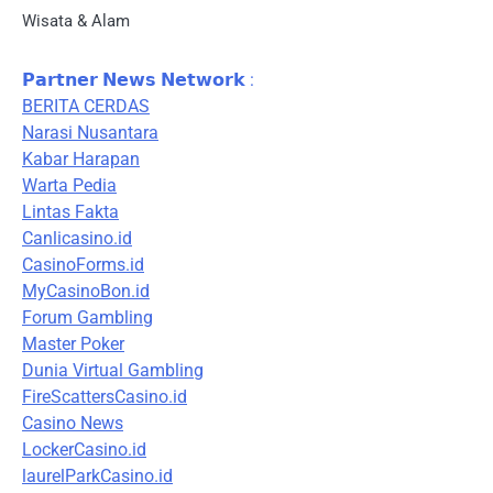
Wisata & Alam
𝗣𝗮𝗿𝘁𝗻𝗲𝗿 𝗡𝗲𝘄𝘀 𝗡𝗲𝘁𝘄𝗼𝗿𝗸 :
BERITA CERDAS
Narasi Nusantara
Kabar Harapan
Warta Pedia
Lintas Fakta
Canlicasino.id
CasinoForms.id
MyCasinoBon.id
Forum Gambling
Master Poker
Dunia Virtual Gambling
FireScattersCasino.id
Casino News
LockerCasino.id
laurelParkCasino.id