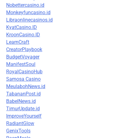
Nobettercasino.id
Monkeyfuncasino.id
Libraonlinecasinos.id
KyatCasino.ID
KroonCasino.ID
LearnCraft
CreatorPlaybook
BudgetVoyager
ManifestSoul
RoyalCasinoHub
Samosa Casino
MeulabohNews.id
TabananPost.id
BabelNews.id
TimurUpdate.id
ImproveYourself
RadiantGlow
GenixTools