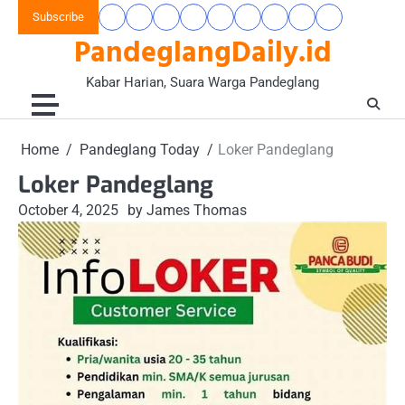
Skip
Subscribe
Beranda
Banten
Gaya
Hukum
Nasional
Opini
Pandeglang
Pendidikan
Wisata
to
PandeglangDaily.id
Raya
Hidup
&
&
Today
&
&
content
&
Kriminal
Wacana
Kesehatan
Alam
Komunitas
Kabar Harian, Suara Warga Pandeglang
Home
Pandeglang Today
Loker Pandeglang
Loker Pandeglang
October 4, 2025
by James Thomas