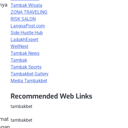
nya
Tambak Wisata
ZONA TRAVELING
RISK SALON
LangsaPost.com
Side Hustle Hub
LadakhExpert
WellNest
Tambak News
Tambak
Tambak Sports
Tambakbet Gallery
Media Tambakbet
Recommended Web Links
tambakbet
kmat
tambakbet
ngan