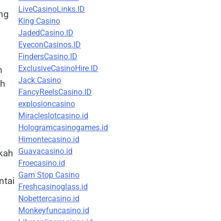
LiveCasinoLinks.ID
ang
King Casino
JadedCasino.ID
EyeconCasinos.ID
FindersCasino.ID
ExclusiveCasinoHire.ID
m
Jack Casino
ah
FancyReelsCasino.ID
explosioncasino
Miracleslotcasino.id
Hologramcasinogames.id
Himontecasino.id
Guavacasino.id
kah
Froecasino.id
Gam Stop Casino
ntai
Freshcasinoglass.id
Nobettercasino.id
Monkeyfuncasino.id