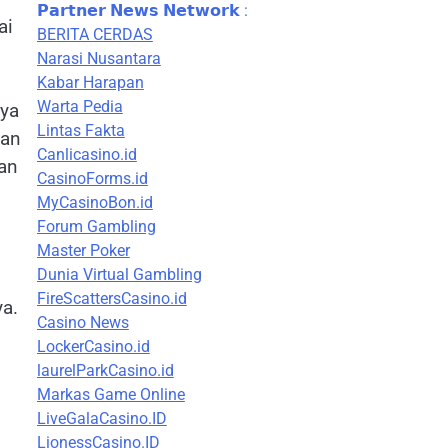
𝗣𝗮𝗿𝘁𝗻𝗲𝗿 𝗡𝗲𝘄𝘀 𝗡𝗲𝘁𝘄𝗼𝗿𝗸 :
ai
BERITA CERDAS
Narasi Nusantara
Kabar Harapan
Warta Pedia
nya
Lintas Fakta
nan
Canlicasino.id
an
CasinoForms.id
MyCasinoBon.id
Forum Gambling
Master Poker
Dunia Virtual Gambling
FireScattersCasino.id
ya.
Casino News
LockerCasino.id
laurelParkCasino.id
Markas Game Online
LiveGalaCasino.ID
LionessCasino.ID