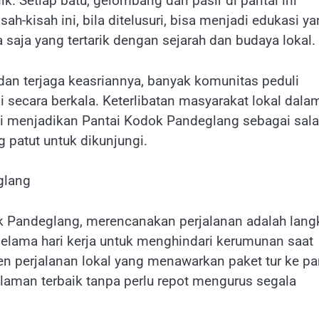
. Setiap batu, gelombang dan pasir di pantai ini
sah-kisah ini, bila ditelusuri, bisa menjadi edukasi y
 saja yang tertarik dengan sejarah dan budaya lokal.
s dan terjaga keasriannya, banyak komunitas peduli
 secara berkala. Keterlibatan masyarakat lokal dala
ni menjadikan Pantai Kodok Pandeglang sebagai sal
 patut untuk dikunjungi.
glang
ok Pandeglang, merencanakan perjalanan adalah lang
 selama hari kerja untuk menghindari kerumunan saat
n perjalanan lokal yang menawarkan paket tur ke pa
laman terbaik tanpa perlu repot mengurus segala