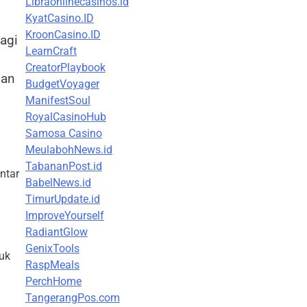
Libraonlinecasinos.id
KyatCasino.ID
KroonCasino.ID
agi
LearnCraft
CreatorPlaybook
man
BudgetVoyager
ManifestSoul
RoyalCasinoHub
Samosa Casino
MeulabohNews.id
TabananPost.id
ntar
BabelNews.id
TimurUpdate.id
ImproveYourself
RadiantGlow
GenixTools
duk
RaspMeals
PerchHome
TangerangPos.com