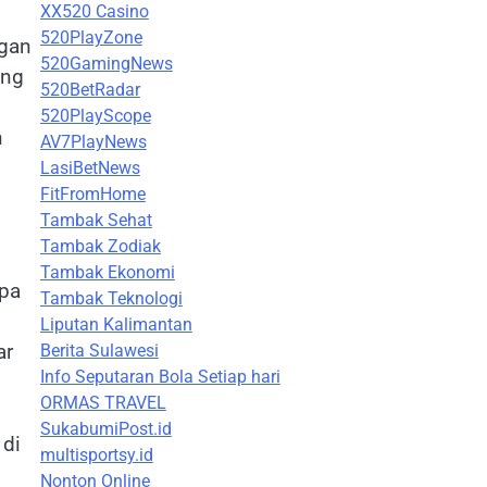
XX520 Casino
520PlayZone
ngan
520GamingNews
ang
520BetRadar
520PlayScope
n
AV7PlayNews
LasiBetNews
FitFromHome
Tambak Sehat
Tambak Zodiak
Tambak Ekonomi
apa
Tambak Teknologi
Liputan Kalimantan
ar
Berita Sulawesi
Info Seputaran Bola Setiap hari
ORMAS TRAVEL
SukabumiPost.id
 di
multisportsy.id
Nonton Online