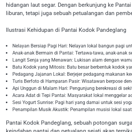
hidangan laut segar. Dengan berkunjung ke Pant
liburan, tetapi juga sebuah petualangan dan pem
Ilustrasi Kehidupan di Pantai Kodok Pandeglang
Nelayan Bersiap Pagi Hari: Nelayan lokal bangun pagi unt
Anak-anak Bermain di Pantai: Tertawa-tawa, anak-anak s
Langit Senja yang Menawan: Lukisan alam dengan warna 
Batu Kodok yang Mitosis: Batu besar berbentuk kodok ya
Pedagang Jajanan Lokal: Berjejer pedagang makanan kec
Turis Berfoto di Hamparan Pasir: Wisatawan berpose deng
Api Unggun di Malam Hari: Pengunjung berekreasi di seki
Acara Adat di Tepi Pantai: Masyarakat lokal menggelar a
Sesi Yogurt Sunrise: Pagi hari yang damai untuk sesi y
Penampilan Musik Akustik: Penampilan musisi lokal saa
Pantai Kodok Pandeglang, sebuah potongan surga
keindahan pantai dan petualang sejati akan terpi