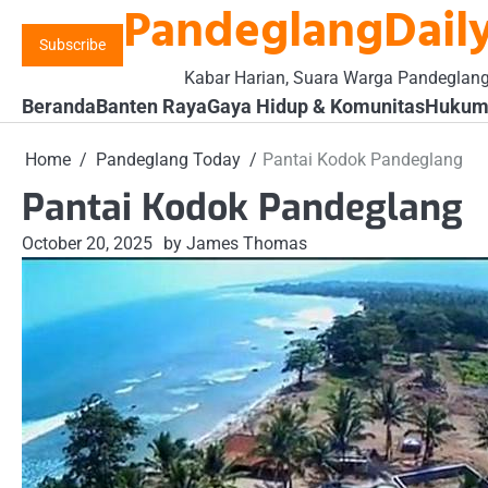
PandeglangDaily
Skip
to
Subscribe
content
Kabar Harian, Suara Warga Pandeglan
Beranda
Banten Raya
Gaya Hidup & Komunitas
Hukum 
Home
Pandeglang Today
Pantai Kodok Pandeglang
Pantai Kodok Pandeglang
October 20, 2025
by James Thomas