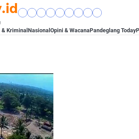
.id
Beranda
Banten
Gaya
Hukum
Nasional
Opini
Pandeglang
Pendidikan
Wisata
Raya
Hidup
&
&
Today
&
&
g
&
Kriminal
Wacana
Kesehatan
Alam
& Kriminal
Nasional
Opini & Wacana
Pandeglang Today
P
Komunitas