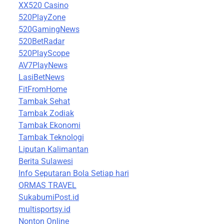
XX520 Casino
520PlayZone
520GamingNews
520BetRadar
520PlayScope
AV7PlayNews
LasiBetNews
FitFromHome
Tambak Sehat
Tambak Zodiak
Tambak Ekonomi
Tambak Teknologi
Liputan Kalimantan
Berita Sulawesi
Info Seputaran Bola Setiap hari
ORMAS TRAVEL
SukabumiPost.id
multisportsy.id
Nonton Online