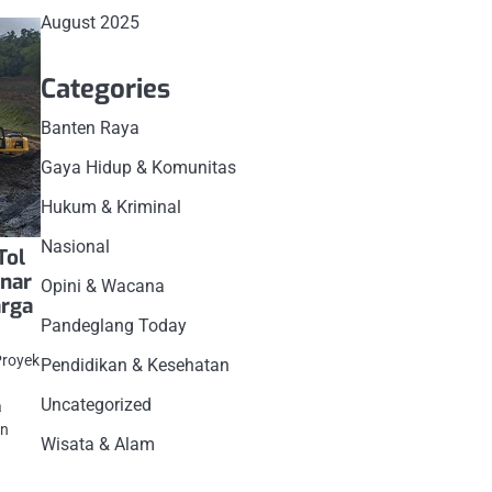
August 2025
Categories
Banten Raya
Gaya Hidup & Komunitas
Hukum & Kriminal
Nasional
Tol
nar
Opini & Wacana
arga
Pandeglang Today
Proyek
Pendidikan & Kesehatan
Uncategorized
a
an
Wisata & Alam