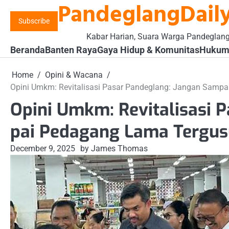
PandeglangDaily
Skip
to
Subscribe
content
Kabar Harian, Suara Warga Pandeglan
Beranda
Banten Raya
Gaya Hidup & Komunitas
Hukum 
Home
Opini & Wacana
Opini Umkm: Revitalisasi Pasar Pandeglang: Jangan Samp
Opini Umkm: Revitalisasi 
pai Pedagang Lama Tergus
December 9, 2025
by James Thomas