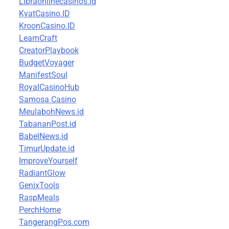
Libraonlinecasinos.id
KyatCasino.ID
KroonCasino.ID
LearnCraft
CreatorPlaybook
BudgetVoyager
ManifestSoul
RoyalCasinoHub
Samosa Casino
MeulabohNews.id
TabananPost.id
BabelNews.id
TimurUpdate.id
ImproveYourself
RadiantGlow
GenixTools
RaspMeals
PerchHome
TangerangPos.com