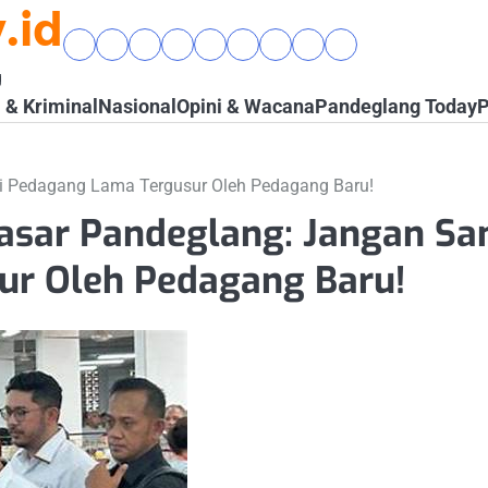
.id
Beranda
Banten
Gaya
Hukum
Nasional
Opini
Pandeglang
Pendidikan
Wisata
Raya
Hidup
&
&
Today
&
&
g
&
Kriminal
Wacana
Kesehatan
Alam
& Kriminal
Nasional
Opini & Wacana
Pandeglang Today
P
Komunitas
ai Pedagang Lama Tergusur Oleh Pedagang Baru!
Pasar Pandeglang: Jangan S
ur Oleh Pedagang Baru!