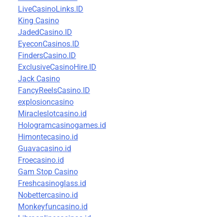
LiveCasinoLinks.ID
King Casino
JadedCasino.ID
EyeconCasinos.ID
FindersCasino.ID
ExclusiveCasinoHire.ID
Jack Casino
FancyReelsCasino.ID
explosioncasino
Miracleslotcasino.id
Hologramcasinogames.id
Himontecasino.id
Guavacasino.id
Froecasino.id
Gam Stop Casino
Freshcasinoglass.id
Nobettercasino.id
Monkeyfuncasino.id