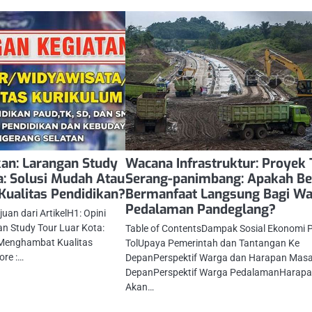
kan: Larangan Study
Wacana Infrastruktur: Proyek 
a: Solusi Mudah Atau
Serang-panimbang: Apakah Be
ualitas Pendidikan?
Bermanfaat Langsung Bagi W
Pedalaman Pandeglang?
uan dari ArtikelH1: Opini
an Study Tour Luar Kota:
Table of ContentsDampak Sosial Ekonomi 
 Menghambat Kualitas
TolUpaya Pemerintah dan Tantangan Ke
re :…
DepanPerspektif Warga dan Harapan Mas
DepanPerspektif Warga PedalamanHarap
Akan…