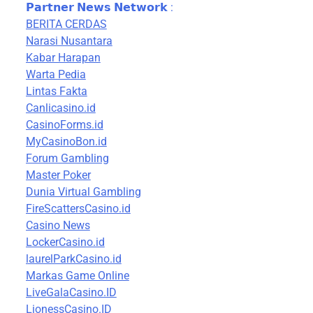
𝗣𝗮𝗿𝘁𝗻𝗲𝗿 𝗡𝗲𝘄𝘀 𝗡𝗲𝘁𝘄𝗼𝗿𝗸 :
BERITA CERDAS
Narasi Nusantara
Kabar Harapan
Warta Pedia
Lintas Fakta
Canlicasino.id
CasinoForms.id
MyCasinoBon.id
Forum Gambling
Master Poker
Dunia Virtual Gambling
FireScattersCasino.id
Casino News
LockerCasino.id
laurelParkCasino.id
Markas Game Online
LiveGalaCasino.ID
LionessCasino.ID