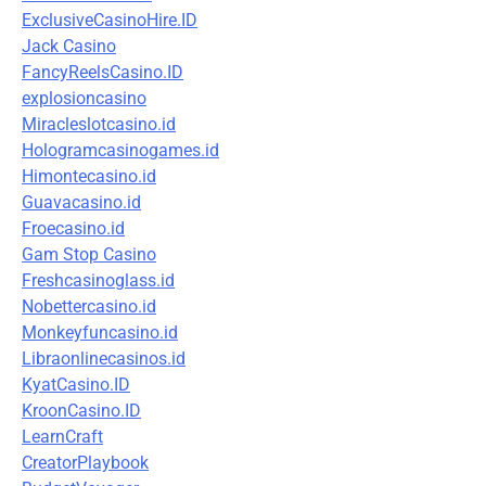
ExclusiveCasinoHire.ID
Jack Casino
FancyReelsCasino.ID
explosioncasino
Miracleslotcasino.id
Hologramcasinogames.id
Himontecasino.id
Guavacasino.id
Froecasino.id
Gam Stop Casino
Freshcasinoglass.id
Nobettercasino.id
Monkeyfuncasino.id
Libraonlinecasinos.id
KyatCasino.ID
KroonCasino.ID
LearnCraft
CreatorPlaybook