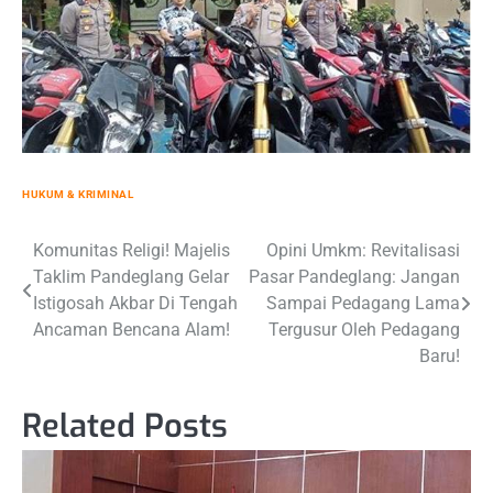
HUKUM & KRIMINAL
Post
Komunitas Religi! Majelis
Opini Umkm: Revitalisasi
Taklim Pandeglang Gelar
Pasar Pandeglang: Jangan
navigation
Istigosah Akbar Di Tengah
Sampai Pedagang Lama
Ancaman Bencana Alam!
Tergusur Oleh Pedagang
Baru!
Related Posts