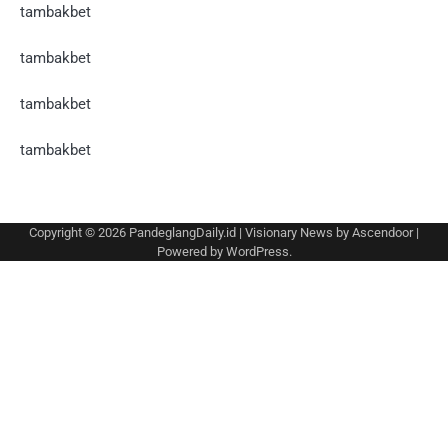
tambakbet
tambakbet
tambakbet
tambakbet
Copyright © 2026
PandeglangDaily.id
| Visionary News by
Ascendoor
|
Powered by
WordPress
.