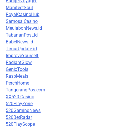
BudgetVoyager
ManifestSoul
RoyalCasinoHub
Samosa Casino
MeulabohNews.id
TabananPost.id
BabelNews.id
TimurUpdate.id
ImproveYourself
RadiantGlow
GenixTools
RaspMeals
PerchHome
TangerangPos.com
XX520 Casino
520PlayZone
520GamingNews
520BetRadar
520PlayScope