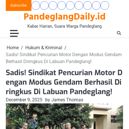
Skip
Subscribe
Beranda
Banten
Gaya
Hukum
Nasional
Opini
Pandeglang
Pendidikan
Wisata
to
PandeglangDaily.id
Raya
Hidup
&
&
Today
&
&
content
&
Kriminal
Wacana
Kesehatan
Alam
Komunitas
Kabar Harian, Suara Warga Pandeglang
Home
Hukum & Kriminal
Sadis! Sindikat Pencurian Motor Dengan Modus Gendam
Berhasil Diringkus Di Labuan Pandeglang!
Sadis! Sindikat Pencurian Motor D
engan Modus Gendam Berhasil Di
ringkus Di Labuan Pandeglang!
December 9, 2025
by James Thomas