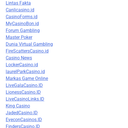
Lintas Fakta
Canlicasino.id
CasinoForms.id
MyCasinoBon.id
Forum Gambling
Master Poker
Dunia Virtual Gambling
FireScattersCasino.id
Casino News
LockerCasino.id
laurelParkCasino.id
Markas Game Online
LiveGalaCasino.ID
LionessCasino.ID
LiveCasinoLinks.ID
King Casino
JadedCasino.ID
EyeconCasinos.ID
FindersCasino.ID