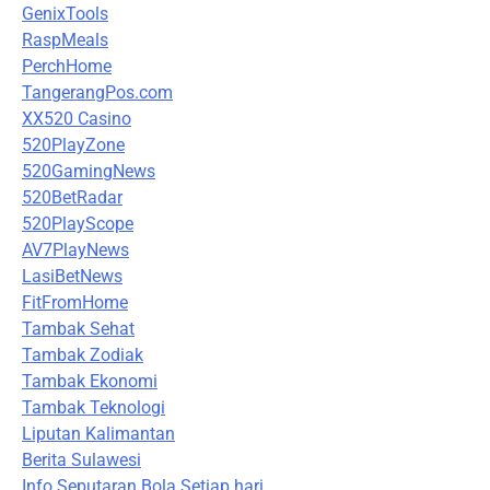
GenixTools
RaspMeals
PerchHome
TangerangPos.com
XX520 Casino
520PlayZone
520GamingNews
520BetRadar
520PlayScope
AV7PlayNews
LasiBetNews
FitFromHome
Tambak Sehat
Tambak Zodiak
Tambak Ekonomi
Tambak Teknologi
Liputan Kalimantan
Berita Sulawesi
Info Seputaran Bola Setiap hari