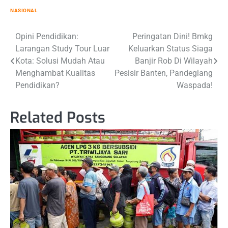
NASIONAL
Post
Opini Pendidikan:
Peringatan Dini! Bmkg
Larangan Study Tour Luar
Keluarkan Status Siaga
navigation
Kota: Solusi Mudah Atau
Banjir Rob Di Wilayah
Menghambat Kualitas
Pesisir Banten, Pandeglang
Pendidikan?
Waspada!
Related Posts