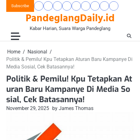
Skip
Subscribe
Beranda
Banten
Gaya
Hukum
Nasional
Opini
Pandeglang
Pendidikan
Wisata
to
PandeglangDaily.id
Raya
Hidup
&
&
Today
&
&
content
&
Kriminal
Wacana
Kesehatan
Alam
Komunitas
Kabar Harian, Suara Warga Pandeglang
Home
Nasional
Politik & Pemilu! Kpu Tetapkan Aturan Baru Kampanye Di
Media Sosial, Cek Batasannya!
Politik & Pemilu! Kpu Tetapkan At
uran Baru Kampanye Di Media So
sial, Cek Batasannya!
November 29, 2025
by James Thomas