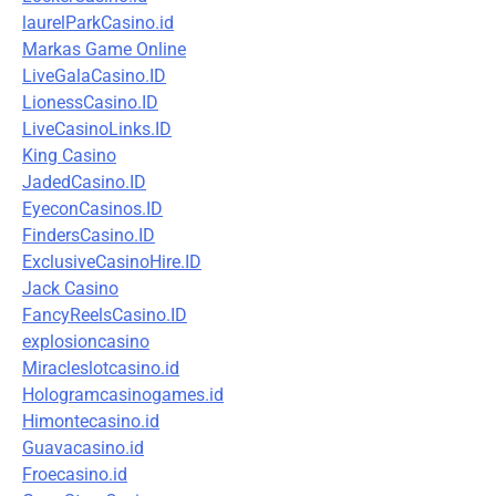
laurelParkCasino.id
Markas Game Online
LiveGalaCasino.ID
LionessCasino.ID
LiveCasinoLinks.ID
King Casino
JadedCasino.ID
EyeconCasinos.ID
FindersCasino.ID
ExclusiveCasinoHire.ID
Jack Casino
FancyReelsCasino.ID
explosioncasino
Miracleslotcasino.id
Hologramcasinogames.id
Himontecasino.id
Guavacasino.id
Froecasino.id