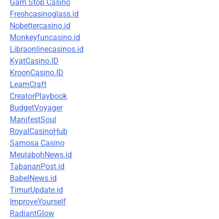
Gam Stop Casino
Freshcasinoglass.id
Nobettercasino.id
Monkeyfuncasino.id
Libraonlinecasinos.id
KyatCasino.ID
KroonCasino.ID
LearnCraft
CreatorPlaybook
BudgetVoyager
ManifestSoul
RoyalCasinoHub
Samosa Casino
MeulabohNews.id
TabananPost.id
BabelNews.id
TimurUpdate.id
ImproveYourself
RadiantGlow