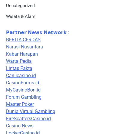
Uncategorized
Wisata & Alam
𝗣𝗮𝗿𝘁𝗻𝗲𝗿 𝗡𝗲𝘄𝘀 𝗡𝗲𝘁𝘄𝗼𝗿𝗸 :
BERITA CERDAS
Narasi Nusantara
Kabar Harapan
Warta Pedia
Lintas Fakta
Canlicasino.id
CasinoForms.id
MyCasinoBon.id
Forum Gambling
Master Poker
Dunia Virtual Gambling
FireScattersCasino.id
Casino News
LockerCasino.id